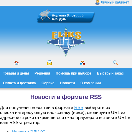
Личный кабинет
Корзина
0 позиций
0,00 руб.
Товары и цены
Решения
Помощь при выборе
Быстрый заказ
Оплата и доставка
Сервис
Новости
О компании
Новости в формате RSS
Для получения новостей в формате
RSS
выберите из
списка интересующую вас ссылку (ниже), скопируйте URL из
адресной строки открывшегося окна браузера и вставьте URL в
ваш RSS-агрегатор.
Новости ЭЛИКС