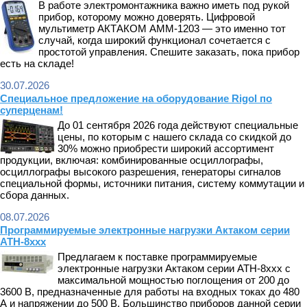
В работе электромонтажника важно иметь под рукой
прибор, которому можно доверять. Цифровой
мультиметр АКТАКОМ АММ-1203 — это именно тот
случай, когда широкий функционал сочетается с
простотой управления. Спешите заказать, пока прибор
есть на складе!
30.07.2026
Cпециальное предложение на оборудование Rigol по
суперценам!
До 01 сентября 2026 года действуют специальные
цены, по которым с нашего склада со скидкой до
30% можно приобрести широкий ассортимент
продукции, включая: комбинированные осциллографы,
осциллографы высокого разрешения, генераторы сигналов
специальной формы, источники питания, систему коммутации и
сбора данных.
08.07.2026
Программируемые электронные нагрузки Актаком серии
АТН-8ххх
Предлагаем к поставке программируемые
электронные нагрузки Актаком серии АТН-8ххх с
максимальной мощностью поглощения от 200 до
3600 В, предназначенные для работы на входных токах до 480
А и напряжении до 500 В. Большинство приборов данной серии