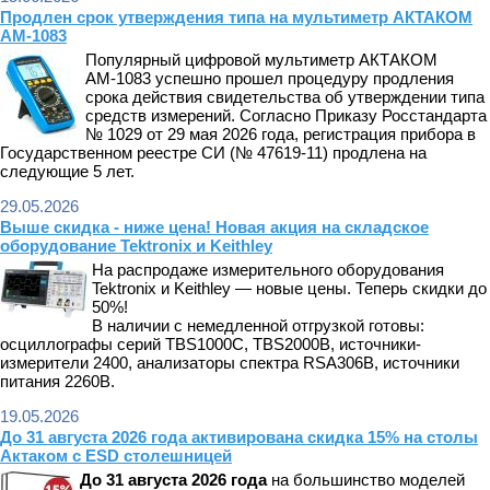
Продлен срок утверждения типа на мультиметр АКТАКОМ
АМ-1083
Популярный цифровой мультиметр АКТАКОМ
АМ-1083 успешно прошел процедуру продления
срока действия свидетельства об утверждении типа
средств измерений. Согласно Приказу Росстандарта
№ 1029 от 29 мая 2026 года, регистрация прибора в
Государственном реестре СИ (№ 47619-11) продлена на
следующие 5 лет.
29.05.2026
Выше скидка - ниже цена! Новая акция на складское
оборудование Tektronix и Keithley
На распродаже измерительного оборудования
Tektronix и Keithley — новые цены. Теперь скидки до
50%!
В наличии с немедленной отгрузкой готовы:
осциллографы серий TBS1000C, TBS2000B, источники-
измерители 2400, анализаторы спектра RSA306B, источники
питания 2260B.
19.05.2026
До 31 августа 2026 года активирована скидка 15% на столы
Актаком с ESD столешницей
Д
о 31 августа 2026 года
на большинство моделей