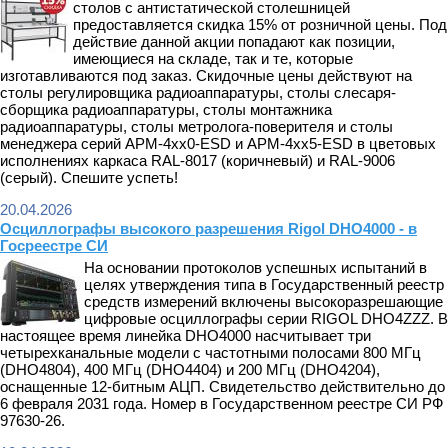
столов с антистатической столешницей
предоставляется скидка 15% от розничной цены. Под
действие данной акции попадают как позиции,
имеющиеся на складе, так и те, которые
изготавливаются под заказ. Скидочные цены действуют на
столы регулировщика радиоаппаратуры, столы слесаря-
сборщика радиоаппаратуры, столы монтажника
радиоаппаратуры, столы метролога-поверителя и столы
менеджера серий АРМ-4xx0-ESD и АРМ-4xx5-ESD в цветовых
исполнениях каркаса RAL-8017 (коричневый) и RAL-9006
(серый). Спешите успеть!
20.04.2026
Осциллографы высокого разрешения Rigol DHO4000 - в
Госреестре СИ
На основании протоколов успешных испытаний в
целях утверждения типа в Государственный реестр
средств измерений включены высокоразрешающие
цифровые осциллографы серии RIGOL DHO4ZZZ. В
настоящее время линейка DHO4000 насчитывает три
четырехканальные модели с частотными полосами 800 МГц
(DHO4804), 400 МГц (DHO4404) и 200 МГц (DHO4204),
оснащенные 12-битным АЦП. Свидетельство действительно до
6 февраля 2031 года. Номер в Государственном реестре СИ РФ
97630-26.