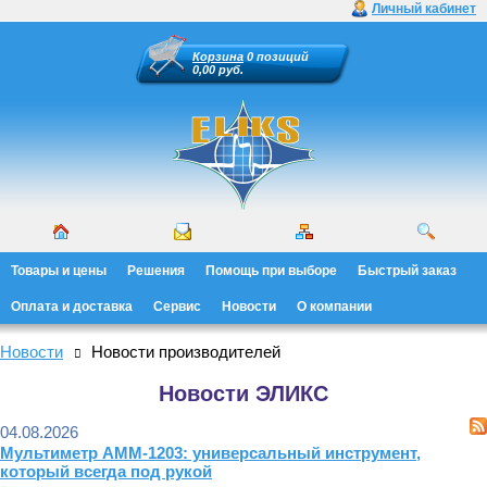
Личный кабинет
Корзина
0 позиций
0,00 руб.
Товары и цены
Решения
Помощь при выборе
Быстрый заказ
Оплата и доставка
Сервис
Новости
О компании
Новости
Новости производителей
Новости ЭЛИКС
04.08.2026
Мультиметр АММ-1203: универсальный инструмент,
который всегда под рукой