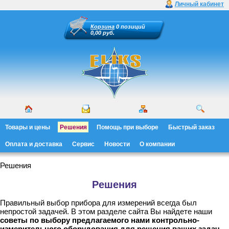
Личный кабинет
Корзина
0 позиций
0,00 руб.
Товары и цены
Решения
Помощь при выборе
Быстрый заказ
Оплата и доставка
Сервис
Новости
О компании
Решения
Решения
Правильный выбор прибора для измерений всегда был
непростой задачей. В этом разделе сайта Вы найдете наши
советы по выбору предлагаемого нами контрольно-
измерительного оборудования для решения ваших задач
.