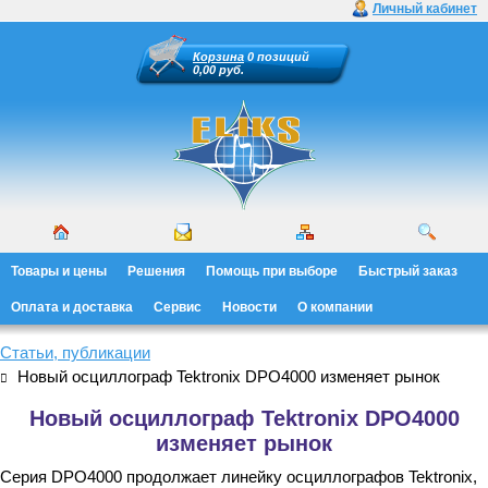
Личный кабинет
Корзина
0 позиций
0,00 руб.
Товары и цены
Решения
Помощь при выборе
Быстрый заказ
Оплата и доставка
Сервис
Новости
О компании
Статьи, публикации
Новый осциллограф Tektronix DPO4000 изменяет рынок
Новый осциллограф Tektronix DPO4000
изменяет рынок
Серия DPO4000 продолжает линейку осциллографов Tektronix,