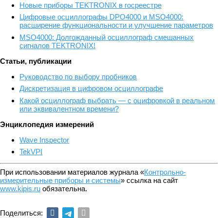
Новые приборы TEKTRONIX в госреестре
Цифровые осциллографы DPO4000 и MSO4000:
расширение функциональности и улучшение параметров
MSO4000: Долгожданный осциллограф смешанных
сигналов TEKTRONIX!
Статьи, публикации
Руководство по выбору пробников
Дискретизация в цифровом осциллографе
Какой осциллограф выбрать — с оцифровкой в реальном
или эквивалентном времени?
Энциклопедия измерений
Wave Inspector
TekVPI
При использовании материалов журнала «
Контрольно-
измерительные приборы и системы
» ссылка на сайт
www.kipis.ru
обязательна.
Поделиться: