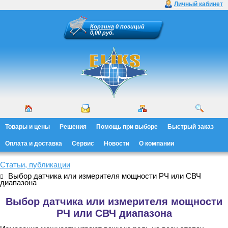
Личный кабинет
Корзина
0 позиций
0,00 руб.
Товары и цены
Решения
Помощь при выборе
Быстрый заказ
Оплата и доставка
Сервис
Новости
О компании
Статьи, публикации
Выбор датчика или измерителя мощности РЧ или СВЧ
диапазона
Выбор датчика или измерителя мощности
РЧ или СВЧ диапазона