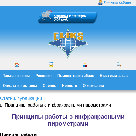
Личный кабинет
Корзина
0 позиций
0,00 руб.
Товары и цены
Решения
Помощь при выборе
Быстрый заказ
Оплата и доставка
Сервис
Новости
О компании
Статьи, публикации
Принципы работы с инфракрасными пирометрами
Принципы работы с инфракрасными
пирометрами
Принцип работы