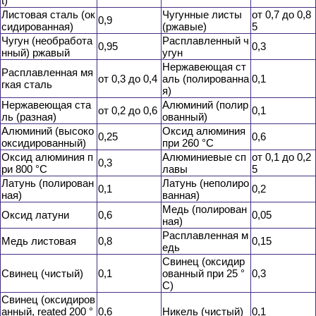
t)
Листовая сталь (ок
Чугунные листы
от 0,7 до 0,8
0,9
сидированная)
(ржавые)
5
Чугун (необработа
Расплавленный ч
0,95
0,3
нный) ржавый
угун
Нержавеющая ст
Расплавленная мя
от 0,3 до 0,4
аль (полированна
0,1
гкая сталь
я)
Нержавеющая ста
Алюминий (полир
от 0,2 до 0,6
0,1
ль (разная)
ованный)
Алюминий (высоко
Оксид алюминия
0,25
0,6
оксидированный)
при 260 °С
Оксид алюминия п
Алюминиевые сп
от 0,1 до 0,2
0,3
ри 800 °С
лавы
5
Латунь (полирован
Латунь (неполиро
0,1
0,2
ная)
ванная)
Медь (полирован
Оксид латуни
0,6
0,05
ная)
Расплавленная м
Медь листовая
0,8
0,15
едь
Свинец (оксидир
Свинец (чистый)
0,1
ованный при 25 °
0,3
С)
Свинец (оксидиров
анный, reated 200 °
0,6
Никель (чистый)
0,1