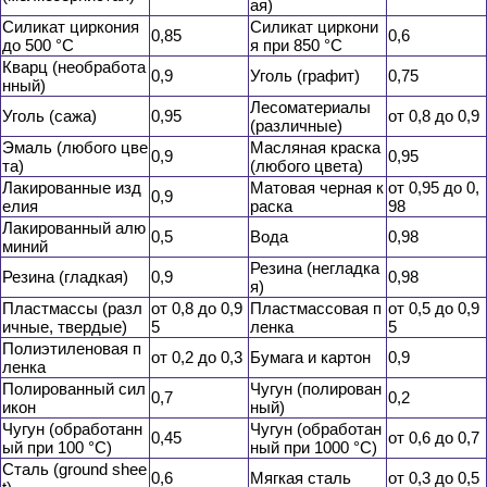
ая)
Силикат циркония
Силикат циркони
0,85
0,6
до 500 °С
я при 850 °С
Кварц (необработа
0,9
Уголь (графит)
0,75
нный)
Лесоматериалы
Уголь (сажа)
0,95
от 0,8 до 0,9
(различные)
Эмаль (любого цве
Масляная краска
0,9
0,95
та)
(любого цвета)
Лакированные изд
Матовая черная к
от 0,95 до 0,
0,9
елия
раска
98
Лакированный алю
0,5
Вода
0,98
миний
Резина (негладка
Резина (гладкая)
0,9
0,98
я)
Пластмассы (разл
от 0,8 до 0,9
Пластмассовая п
от 0,5 до 0,9
ичные, твердые)
5
ленка
5
Полиэтиленовая п
от 0,2 до 0,3
Бумага и картон
0,9
ленка
Полированный сил
Чугун (полирован
0,7
0,2
икон
ный)
Чугун (обработанн
Чугун (обработан
0,45
от 0,6 до 0,7
ый при 100 °С)
ный при 1000 °С)
Сталь (ground shee
0,6
Мягкая сталь
от 0,3 до 0,5