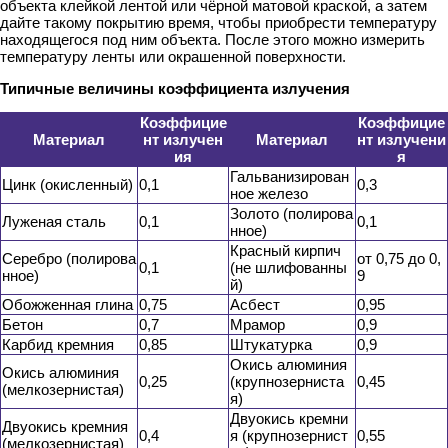
объекта клейкой лентой или чёрной матовой краской, а затем
дайте такому покрытию время, чтобы приобрести температуру
находящегося под ним объекта. После этого можно измерить
температуру ленты или окрашенной поверхности.
Типичные величины коэффициента излучения
Коэффицие
Коэффицие
Материал
нт излучен
Материал
нт излучени
ия
я
Гальванизирован
Цинк (окисленный)
0,1
0,3
ное железо
Золото (полирова
Луженая сталь
0,1
0,1
нное)
Красный кирпич
Серебро (полирова
от 0,75 до 0,
0,1
(не шлифованны
нное)
9
й)
Обожженная глина
0,75
Асбест
0,95
Бетон
0,7
Мрамор
0,9
Карбид кремния
0,85
Штукатурка
0,9
Окись алюминия
Окись алюминия
0,25
(крупнозерниста
0,45
(мелкозернистая)
я)
Двуокись кремни
Двуокись кремния
0,4
я (крупнозернист
0,55
(мелкозернистая)