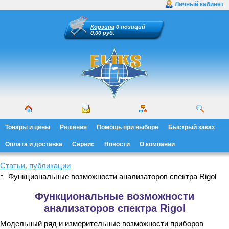
Личный кабинет
Корзина
0 позиций
0,00 руб.
Товары и цены
Решения
Помощь при выборе
Быстрый заказ
Оплата и доставка
Сервис
Новости
О компании
Статьи, публикации
Функциональные возможности анализаторов спектра Rigol
Функциональные возможности
анализаторов спектра Rigol
Модельный ряд и измерительные возможности приборов