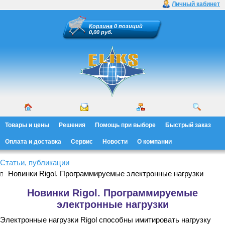
Личный кабинет
Корзина
0 позиций
0,00 руб.
Товары и цены
Решения
Помощь при выборе
Быстрый заказ
Оплата и доставка
Сервис
Новости
О компании
Статьи, публикации
Новинки Rigol. Программируемые электронные нагрузки
Новинки Rigol. Программируемые
электронные нагрузки
Электронные нагрузки Rigol способны имитировать нагрузку