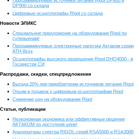
Программируемые источники питания Rigol DP800 и
DP900 со склада
Цифровые осциллографы Rigol со склада
Новости ЭЛИКС
Cпециальное предложение на оборудование Rigol по
суперценам!
Программируемые электронные нагрузки Актаком серии
АТН-8ххх
Осциллографы высокого разрешения Rigol DHO4000 - в
Госреестре СИ
Распродажи, скидки, спецпредложения
Выгода 20% при приобретении источников питания Rigol
Опции в подарок к цифровым осциллографам Rigol
Снижение цен на оборудование Rigol
Статьи, публикации
Неэкономная экономика или эффективные решения
АКТАКОМ по доступной цене!
Анализаторы спектра RIGOL серий RSA5000 и RSA3000