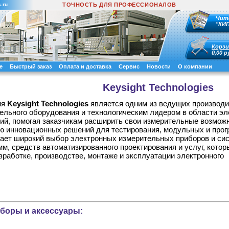
.ru
ТОЧНОСТЬ ДЛЯ ПРОФЕССИОНАЛОВ
Чит
"КИ
Корзи
0,00 р
е
Быстрый заказ
Оплата и доставка
Сервис
Новости
О компании
Keysight Technologies
ия
Keysight Technologies
является одним из ведущих производ
ельного оборудования и технологическим лидером в области э
ий, помогая заказчикам расширить свои измерительные возмож
 инновационных решений для тестирования, модульных и про
гает широкий выбор электронных измерительных приборов и си
, средств автоматизированного проектирования и услуг, котор
зработке, производстве, монтаже и эксплуатации электронного
боры и аксессуары: