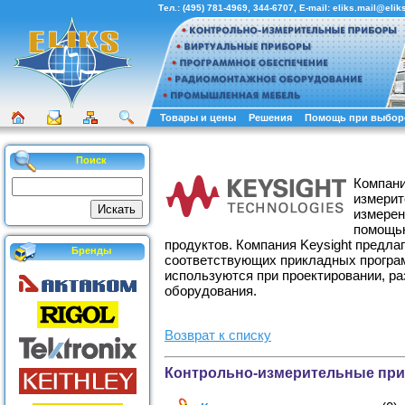
Тел.:
(495) 781-4969
,
344-6707
, E-mail:
eliks.mail@eliks
Товары и цены
Решения
Помощь при выбор
Поиск
Компан
измерит
измерен
помощью
продуктов. Компания Keysight предла
Бренды
соответствующих прикладных программ
используются при проектировании, ра
оборудования.
Возврат к списку
Контрольно-измерительные при