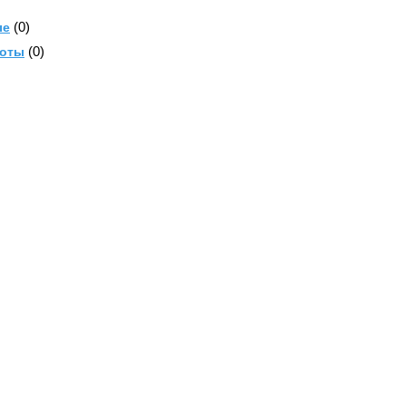
(0)
ые
(0)
тоты