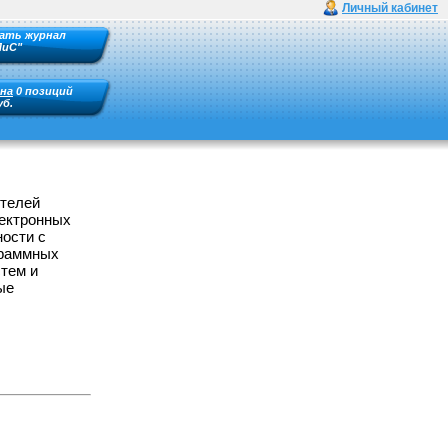
Личный кабинет
ать журнал
ПиС"
на
0 позиций
уб.
ителей
лектронных
ности с
граммных
стем и
ые