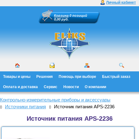
Личный кабинет
Корзина
0 позиций
0,00 руб.
Товары и цены
Решения
Помощь при выборе
Быстрый заказ
Оплата и доставка
Сервис
Новости
О компании
Контрольно-измерительные приборы и аксессуары
Источники питания
Источник питания APS-2236
Источник питания APS-2236