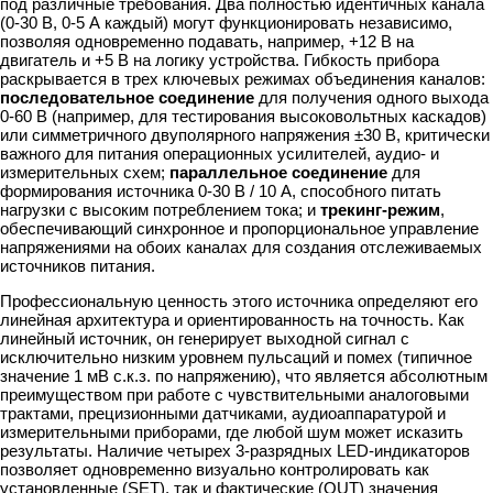
под различные требования. Два полностью идентичных канала
(0-30 В, 0-5 А каждый) могут функционировать независимо,
позволяя одновременно подавать, например, +12 В на
двигатель и +5 В на логику устройства. Гибкость прибора
раскрывается в трех ключевых режимах объединения каналов:
последовательное соединение
для получения одного выхода
0-60 В (например, для тестирования высоковольтных каскадов)
или симметричного двуполярного напряжения ±30 В, критически
важного для питания операционных усилителей, аудио- и
измерительных схем;
параллельное соединение
для
формирования источника 0-30 В / 10 А, способного питать
нагрузки с высоким потреблением тока; и
трекинг-режим
,
обеспечивающий синхронное и пропорциональное управление
напряжениями на обоих каналах для создания отслеживаемых
источников питания.
Профессиональную ценность этого источника определяют его
линейная архитектура и ориентированность на точность. Как
линейный источник, он генерирует выходной сигнал с
исключительно низким уровнем пульсаций и помех (типичное
значение 1 мВ с.к.з. по напряжению), что является абсолютным
преимуществом при работе с чувствительными аналоговыми
трактами, прецизионными датчиками, аудиоаппаратурой и
измерительными приборами, где любой шум может исказить
результаты. Наличие четырех 3-разрядных LED-индикаторов
позволяет одновременно визуально контролировать как
установленные (SET), так и фактические (OUT) значения