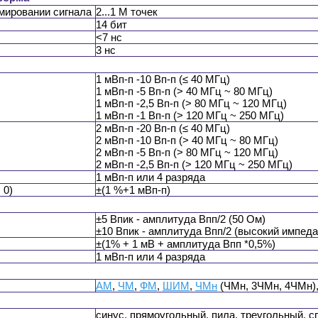
мировании сигнала
2...1 М точек
14 бит
<7 нс
3 нс
1 мВп-п -10 Вп-п (≤ 40 МГц)
1 мВп-п -5 Вп-п (> 40 МГц ~ 80 МГц)
1 мВп-п -2,5 Вп-п (> 80 МГц ~ 120 МГц)
1 мВп-п -1 Вп-п (> 120 МГц ~ 250 МГц)
2 мВп-п -20 Вп-п (≤ 40 МГц)
2 мВп-п -10 Вп-п (> 40 МГц ~ 80 МГц)
2 мВп-п -5 Вп-п (> 80 МГц ~ 120 МГц)
2 мВп-п -2,5 Вп-п (> 120 МГц ~ 250 МГц)
1 мВп-п или 4 разряда
 0)
±(1 %+1 мВп-п)
±5 Впик - амплитуда Впп/2 (50 Ом)
±10 Впик - амплитуда Впп/2 (высокий импеда
±(1% + 1 мВ + амплитуда Впп *0,5%)
1 мВп-п или 4 разряда
АМ
,
ЧМ
,
ФМ
,
ШИМ
,
ЧМн
(ЧМн, 3ЧМн, 4ЧМн)
синус, прямоугольный, пила, треугольный, 