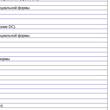
пециальной формы
кроме DC)
пециальной формы
 формы
н)