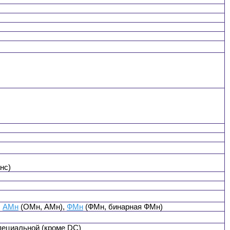
нс)
,
АМн
(ОМн, АМн),
ФМн
(ФМн, бинарная ФМн)
специальной (кроме DC)