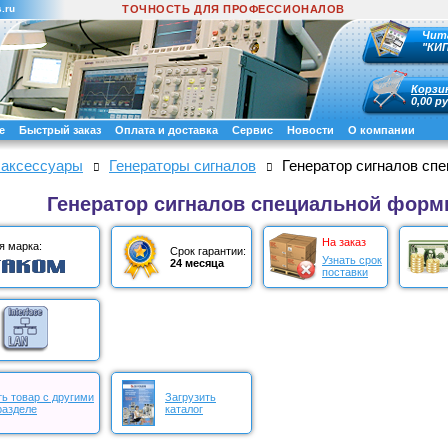
.ru
ТОЧНОСТЬ ДЛЯ ПРОФЕССИОНАЛОВ
Чит
"КИ
Корзи
0,00 ру
е
Быстрый заказ
Оплата и доставка
Сервис
Новости
О компании
 аксессуары
Генераторы сигналов
Генератор сигналов с
Генератор сигналов специальной фор
На заказ
я марка:
Срок гарантии:
Узнать срок
24 месяца
поставки
ь товар с другими
Загрузить
разделе
каталог