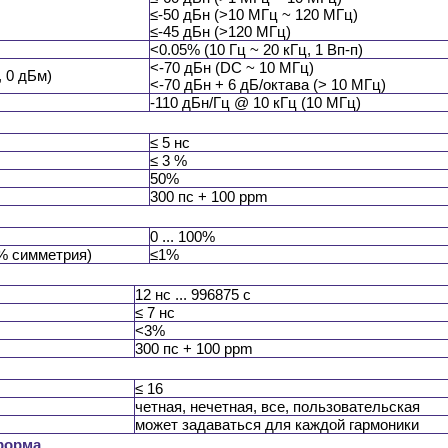
≤-50 дБн (>10 МГц ~ 120 МГц)
≤-45 дБн (>120 МГц)
<0.05% (10 Гц ~ 20 кГц, 1 Вп-п)
<-70 дБн (DC ~ 10 МГц)
 0 дБм)
<-70 дБн + 6 дБ/октава (> 10 МГц)
-110 дБн/Гц @ 10 кГц (10 МГц)
≤ 5 нс
≤ 3 %
50%
300 пс + 100 ppm
0 ... 100%
0% симметрия)
≤1%
12 нс ... 996875 с
≤ 7 нс
<3%
300 пс + 100 ppm
≤ 16
четная, нечетная, все, пользовательская
может задаваться для каждой гармоники
форма