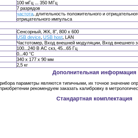
100 мГц ... 350 МГц
7 разрядов
частота
, длительность положительного и отрицательног
отрицательного импульса
Сенсорный, ЖК, 8", 800 х 600
USB device
,
USB host
, LAN
Частотомер, Вход внешней модуляции, Вход внешнего з
100...240 В АС скз, 45...65 Гц
0...40 °C
340 x 177 x 90 мм
2,5 кг
Дополнительная информация
прибора параметры являются типичными, их точное значение оп
 приобретении рекомендуем заказать калибровку в метрологиче
Стандартная комплектация