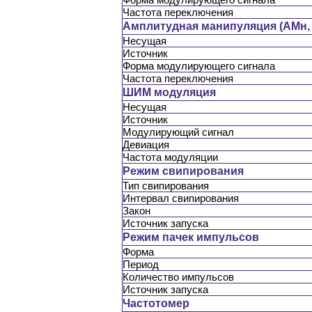
Частота переключения
Амплитудная манипуляция (АМн,
Несущая
Источник
Форма модулирующего сигнала
Частота переключения
ШИМ модуляция
Несущая
Источник
Модулирующий сигнал
Девиация
Частота модуляции
Режим свипирования
Тип свипирования
Интервал свипирования
Закон
Источник запуска
Режим пачек импульсов
Форма
Период
Количество импульсов
Источник запуска
Частотомер