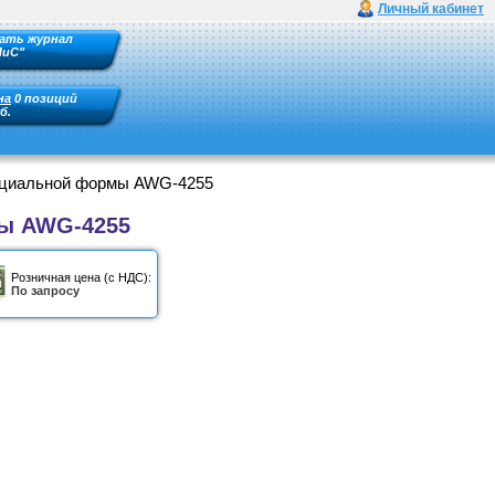
Личный кабинет
ать журнал
ПиС"
на
0 позиций
б.
пециальной формы AWG-4255
мы AWG-4255
Розничная цена (с НДС):
По запросу