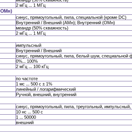
2 мГц ... 1 МГц
 ОМн)
синус, прямоугольный, пила, специальной (кроме DC)
Внутренний / Внешний (АМн); Внутренний (ОМн)
меандр (50% скважность)
2 мГц ... 1 МГц
импульсный
Внутренний / Внешний
синус, прямоугольный, пила, белый шум, специальной
0%... 100%
2 мГц ... 100 кГц
по частоте
1 мс ... 500 с ± 1%
линейный / логарифмический
Ручной, внешний, внутренний
синус, прямоугольный, пила, треугольный, импульсный,
10 нс ... 500 с
1 ... 50000
внешний