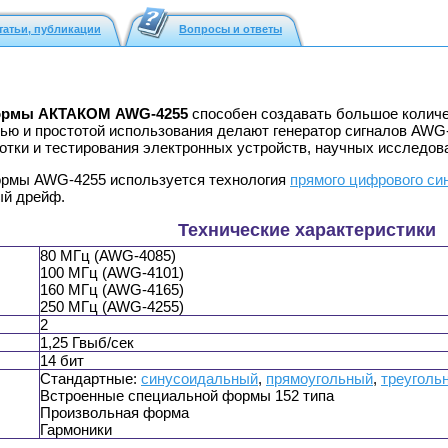
татьи, публикации
Вопросы и ответы
формы АКТАКОМ AWG-4255
способен создавать большое количе
ью и простотой использования делают генератор сигналов AWG
тки и тестирования электронных устройств, научных исследова
формы AWG-4255 используется технология
прямого цифрового си
ый дрейф.
Технические характеристики
80 МГц (AWG-4085)
100 МГц (AWG-4101)
160 МГц (AWG-4165)
250 МГц (AWG-4255)
2
1,25 Гвыб/сек
14 бит
Стандартные:
синусоидальный
,
прямоугольный
,
треуголь
Встроенные специальной формы 152 типа
Произвольная форма
Гармоники