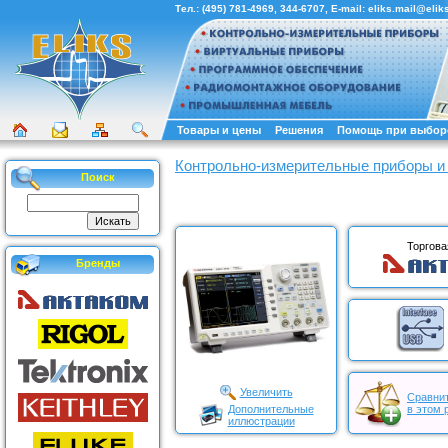
Тел.:
(495) 781-4969
,
344-6707
, E-mail:
eliks.mail@eliks
Товары и цены
Решения
Помощь при выбор
Контрольно-измерительные приборы и
Поиск
Торгова
Бренды
Увеличить
Сравнит
Дополнительные
в этом 
иллюстрации