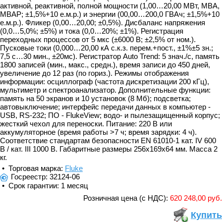
активной, реактивной, полной мощности (1,00…20,00 МВт, МВА,
МВАР; ±1,5%+10 е.м.р.) и энергии (00,00…200,0 ГВАч; ±1,5%+10
е.м.р.). Фликер (0,00…20,00; ±0,5%). Дисбаланс напряжения
(0,0…5,0%; ±5%) и тока (0,0…20%; ±1%). Регистрация
переходных процессов от 5 мкс (±6000 В; ±2,5% от ном.).
Пусковые токи (0,000…20,00 кА с.к.з. перем.+пост., ±1%±5 зн.;
7,5 с…30 мин., ±20мс). Регистратор Auto Trend: 5 знач./с, память
1800 записей (мин., макс., средн.), время записи до 450 дней,
увеличение до 12 раз (по гориз.). Режимы отображения
информации: осциллограф (частота дискретизации 200 кГц),
мультиметр и спектроанализатор. Дополнительные функции:
память на 50 экранов и 10 установок (8 Мб); подсветка;
автовыключение; интерфейс передачи данных в компьютер -
USB, RS-232; ПО - FlukeView; водо- и пылезащищенный корпус;
жесткий чехол для переноски. Питание: 220 В или
аккумуляторное (время работы >7 ч; время зарядки: 4 ч).
Соответствие стандартам безопасности EN 61010-1 кат. IV 600
В / кат. III 1000 В. Габаритные размеры 256х169х64 мм. Масса 2
кг.
• Торговая марка:
Fluke
Госреестр: 32124-06
• Срок гарантии: 1 месяц
Розничная цена (с НДС):
620 248,00 руб.
Купить