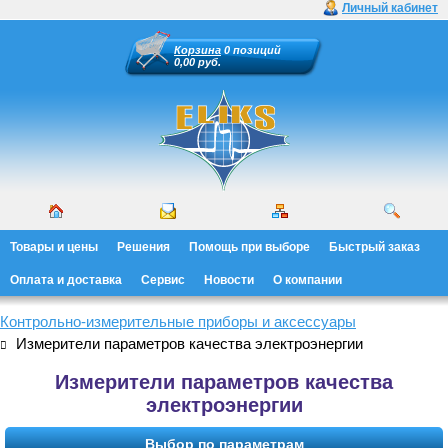
Личный кабинет
Корзина
0 позиций
0,00 руб.
Товары и цены
Решения
Помощь при выборе
Быстрый заказ
Оплата и доставка
Сервис
Новости
О компании
Контрольно-измерительные приборы и аксессуары
Измерители параметров качества электроэнергии
Измерители параметров качества
электроэнергии
Выбор по параметрам