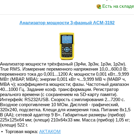
Есть на складе
Анализатор мощности 3-фазный АСМ-3192
Анализатор мощности трёхфазный (3p4w, 3p3w, 1p3w, 1p2w).
True RMS. Измерение переменного напряжения 10,0...600,0 В;
переменного тока до 0,001...1200 А; мощности 0,001 кВт...9,999
МВт (МВАР, МВА); энергии 0,001 кВт ч...9,999 МВ ч (МАВР ч,
МВА ч); коэффициента мощности; фазы. Частотный диапазон
40...1000 Гц. Задание коэф. трансформации. Регистратор
реального времени (с сохранением на SD-карту памяти).
Интерфейс RS232/USB. Скорость сэмплирования 2...7200 с.
Входное сопротивление 10 МОм. Дисплей - графический,
320х240, подсветка. Клещи для измерения тока. Питание 8х1,5
В (АА); сетевой адаптер 9 В=. Габаритные размеры (прибор)
225х125х64 мм; (клещи) 210х64х33 мм. Масса (прибор) 1,05 кг;
(клещи) 522 г.
• Торговая марка:
АКТАКОМ