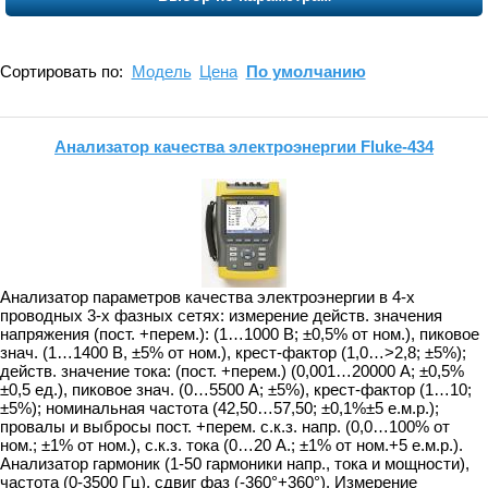
Сортировать по:
Модель
Цена
По умолчанию
Анализатор качества электроэнергии Fluke-434
Анализатор параметров качества электроэнергии в 4-х
проводных 3-х фазных сетях: измерение действ. значения
напряжения (пост. +перем.): (1…1000 В; ±0,5% от ном.), пиковое
знач. (1…1400 В, ±5% от ном.), крест-фактор (1,0…>2,8; ±5%);
действ. значение тока: (пост. +перем.) (0,001…20000 А; ±0,5%
±0,5 ед.), пиковое знач. (0…5500 А; ±5%), крест-фактор (1…10;
±5%); номинальная частота (42,50…57,50; ±0,1%±5 е.м.р.);
провалы и выбросы пост. +перем. с.к.з. напр. (0,0…100% от
ном.; ±1% от ном.), с.к.з. тока (0…20 А.; ±1% от ном.+5 е.м.р.).
Анализатор гармоник (1-50 гармоники напр., тока и мощности),
частота (0-3500 Гц), сдвиг фаз (-360°+360°). Измерение