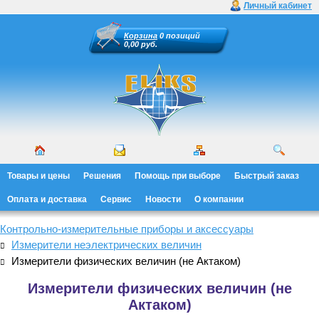
Личный кабинет
Корзина
0 позиций
0,00 руб.
Товары и цены
Решения
Помощь при выборе
Быстрый заказ
Оплата и доставка
Сервис
Новости
О компании
Контрольно-измерительные приборы и аксессуары
Измерители неэлектрических величин
Измерители физических величин (не Актаком)
Измерители физических величин (не
Актаком)