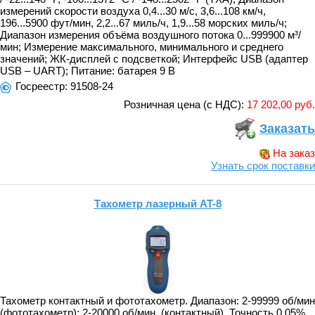
измерений скорости воздуха 0,4...30 м/с, 3,6...108 км/ч,
196...5900 фут/мин, 2,2...67 миль/ч, 1,9...58 морских миль/ч;
Диапазон измерения объёма воздушного потока 0...999900 м³/
мин; Измерение максимального, минимального и среднего
значений; ЖК-дисплей с подсветкой; Интерфейс USB (адаптер
USB – UART); Питание: батарея 9 В
Госреестр: 91508-24
Розничная цена (с НДС):
17 202,00 руб.
Заказать
На заказ
Узнать срок поставки
Тахометр лазерный AT-8
Тахометр контактный и фототахометр. Диапазон: 2-99999 об/мин
(фототахометр); 2-20000 об/мин. (контактный). Точность 0,05%.