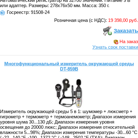
Автоматический регистратор на 32700 значений. Питание 9 В
или адаптер. Размеры: 278х76х50 мм. Масса: 350 г.
Госреестр: 91508-24
Розничная цена (с НДС):
19 398,00 руб.
Заказать
На заказ
Узнать срок поставки
Многофункциональный измеритель окружающей среды
DT-859B
Измеритель окружающей среды 5 в 1: шумомер + люксметр +
гигрометр + термометр + термоанемометр; Диапазон измерения
уровня шума 30...130 дБ; Диапазон измерения уровня
освещения до 20000 люкс; Диапазон измерения относительной
влажности 5...98%; Диапазон измерения температуры -30...60 °C
/ -22...140 °F, -100...1372 °C / -148...2502 °F (ТХА); Диапазон