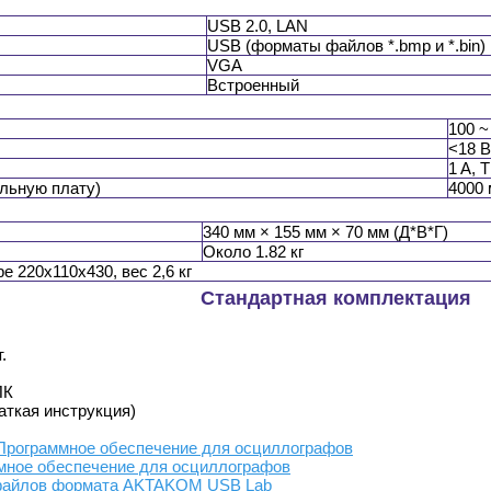
USB 2.0, LAN
USB (форматы файлов *.bmp и *.bin)
VGA
Встроенный
100 ~
<18 В
1 A, 
ельную плату)
4000 
340 мм × 155 мм × 70 мм (Д*В*Г)
Около 1.82 кг
 220х110х430, вес 2,6 кг
Стандартная комплектация
.
ПК
аткая инструкция)
 Программное обеспечение для осциллографов
мное обеспечение для осциллографов
 файлов формата AKTAKOM USB Lab