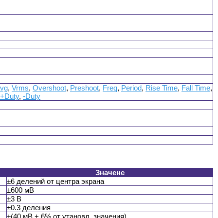
vg
,
Vrms
,
Overshoot
,
Preshoot
,
Freq
,
Period
,
Rise Time
,
Fall Time
,
+Duty
,
-Duty
Значене
±6 делений от центра экрана
±600 мВ
±3 В
±0.3 деления
±(40 мВ + 6% от утановл. значения)