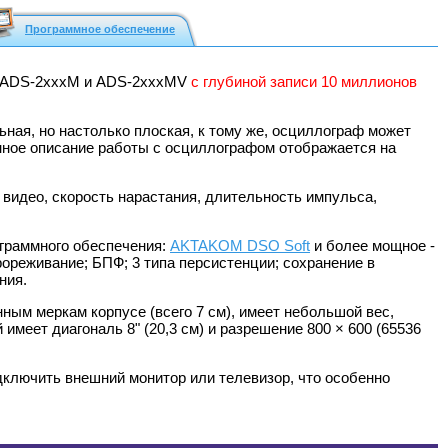
Программное обеспечение
м ADS-2ххxM и ADS-2хххMV
с глубиной записи 10 миллионов
ная, но настолько плоская, к тому же, осциллограф может
оенное описание работы с осциллографом отображается на
видео, скорость нарастания, длительность импульса,
ограммного обеспечения:
AKTAKOM DSO Soft
и более мощное -
ореживание; БПФ; 3 типа персистенции; сохранение в
ния.
м меркам корпусе (всего 7 см), имеет небольшой вес,
меет диагональ 8" (20,3 см) и разрешение 800 × 600 (65536
лючить внешний монитор или телевизор, что особенно