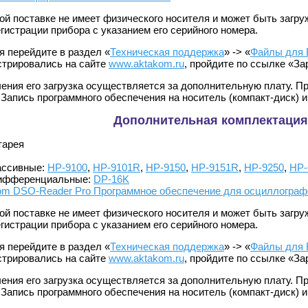
й поставке не имеет физического носителя и может быть загру
гистрации прибора с указанием его серийного номера.
я перейдите в раздел «
Техническая поддержка
» -> «
Файлы для
истрировались на сайте
www.aktakom.ru
, пройдите по ссылке «З
чения его загрузка осуществляется за дополнительную плату. 
 Запись программного обеспечения на носитель (компакт-диск) 
Дополнительная комплектация
тарея
ассивные:
HP-9100
,
HP-9101R
,
HP-9150
,
HP-9151R
,
HP-9250
,
HP-
дифференциальные:
DP-16K
om DSO-Reader Pro Программное обеспечение для осциллограф
й поставке не имеет физического носителя и может быть загру
гистрации прибора с указанием его серийного номера.
я перейдите в раздел «
Техническая поддержка
» -> «
Файлы для
истрировались на сайте
www.aktakom.ru
, пройдите по ссылке «З
чения его загрузка осуществляется за дополнительную плату. 
 Запись программного обеспечения на носитель (компакт-диск) 