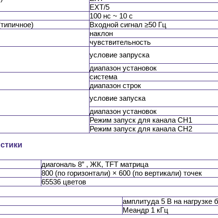
EXT/5
100 нс ~ 10 с
(типичное)
Входной сигнал ≥50 Гц
наклон
чувствительность
условие запруска
диапазон установок
система
диапазон строк
условие запуска
диапазон установок
Режим запуск для канала CH1
Режим запуск для канала CH2
истики
диагональ 8” , ЖК, TFT матрица
800 (по горизонтали) × 600 (по вертикали) точек
65536 цветов
амплитуда 5 В на нагрузке
Меандр 1 кГц