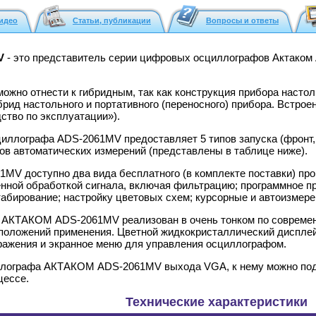
идео
Статьи, публикации
Вопросы и ответы
V
- это представитель серии цифровых осциллографов Актако
но отнести к гибридным, так как конструкция прибора настоль
гибрид настольного и портативного (переносного) прибора. Встр
ство по эксплуатации»).
иллографа ADS-2061MV предоставляет 5 типов запуска (фронт, 
ов автоматических измерений (представлены в таблице ниже).
MV доступно два вида бесплатного (в комплекте поставки) пр
нной обработкой сигнала, включая фильтрацию; программное пр
абирование; настройку цветовых схем; курсорные и автоизмере
АКТАКОМ ADS-2061MV реализован в очень тонком по современны
оложений применения. Цветной жидкокристаллический дисплей и
бражения и экранное меню для управления осциллографом.
ллографа АКТАКОМ ADS-2061MV выхода VGA, к нему можно подк
цессе.
Технические характеристики