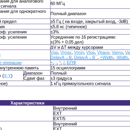
ания для аналогового
60 МГц
 сигнала
ания для однократного
Полный диапазон
й предел
≥5 Гц ( на входе, закрытый вход, -3dB)
ния
≤5.8 нс (типичное)
эф. усиления
±3%
эф. усиления
Усреднение по 16 регистрациям:
±(3% + 0.05 дел)
ΔV и ΔT между курсорами
Vpp
,
Vmax
,
Vmin
,
Vtop
,
Vbase
,
Vamp
,
Va
е
DelayA→B
­,
DelayA→B¯
,
+Width
,
-Width
,
е операции
+
,
-
,
*
,
/
,
БПФ
внутреннюю память
15 осциллограмм
Диапазон
Полный
 (
X-Y
)
Сдвиг фаз
±3 градуса
ное)
1 кГц прямоугольного сигнала
Характеристики
Внутренний
EXT
EXT/5
Внутренний
)
EXT