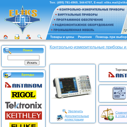
Тел.:
(495) 781-4969
,
344-6707
, E-mail:
eliks.mail@eliks
Товары и цены
Решения
Помощь при выбор
Контрольно-измерительные приборы и
Поиск
Торгова
Бренды
Увеличить
Сравнит
Дополнительные
в этом 
иллюстрации