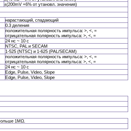
±(200mV +6% от утановл. значения)
нарастающий, спадающий
0.3 деления
положительная полярность импульса: >, <, =
отрицательная полярность импульса: >, <, =
24 нс ~ 10 с
NTSC, PAL и SECAM
1-525 (NTSC) и 1-625 (PAL/SECAM)
положительная полярность импульса: >, <, =
отрицательная полярность импульса: >, <, =
24 нс ~ 10 с
Edge, Pulse, Video, Slope
Edge, Pulse, Video, Slope
 больше 1MΩ.