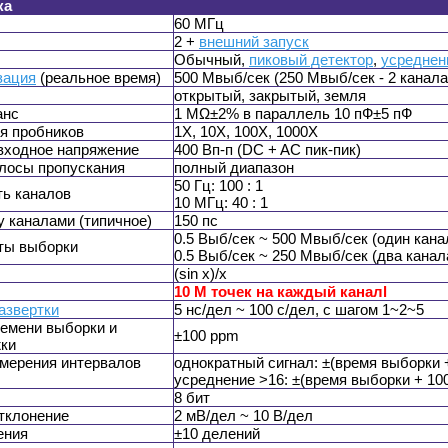
ка
60 MГц
2 +
внешний запуск
Обычный,
пиковый детектор
,
усреднен
зация
(реальное время)
500 Mвыб/сек (250 Mвыб/сек - 2 канала
открытый, закрытый, земля
анс
1 MΩ±2% в параллель 10 пФ±5 пФ
я пробников
1X, 10X, 100X, 1000X
входное напряжение
400 Вп-п (DC + AC пик-пик)
лосы пропускания
полный диапазон
50 Гц: 100 : 1
ь каналов
10 МГц: 40 : 1
 каналами (типичное)
150 пс
0.5 Выб/сек ~ 500 Mвыб/сек (один кана
ты выборки
0.5 Выб/сек ~ 250 Mвыб/сек (два канал
(sin x)/x
10 M точек на каждый каналl
азвертки
5 нс/дел ~ 100 с/дел, с шагом 1~2~5
емени выборки и
±100 ppm
жки
мерения интервалов
однократный сигнал: ±(время выборки 
усреднение >16: ±(время выборки + 10
8 бит
тклонение
2 мВ/дел ~ 10 В/дел
ения
±10 делений