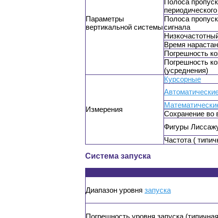
Полоса пропуск
периодического
Параметры
Полоса пропуск
вертикальной системы
сигнала
Низкочастотны
Время нараста
Погрешность ко
Погрешность ко
(усреднения)
Курсорные
Автоматически
Математически
Измерения
Сохранение во 
Фигуры Лиссажу
Частота ( типич
Система запуска
Диапазон уровня
запуска
Погрешность уровня запуска (типичная