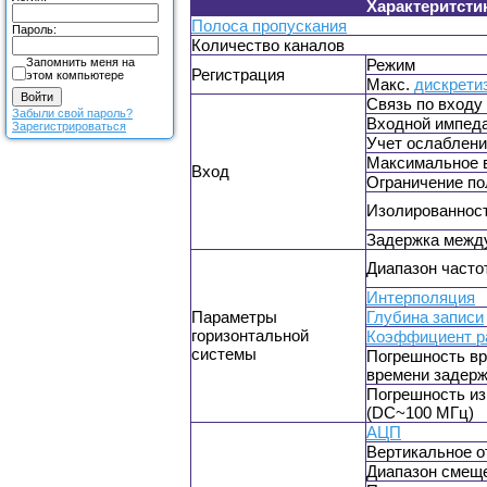
Характеритсти
Полоса пропускания
Пароль:
Количество каналов
Запомнить меня на
Режим
Регистрация
этом компьютере
Макс.
дискрети
Связь по входу
Забыли свой пароль?
Входной импед
Зарегистрироваться
Учет ослаблени
Максимальное 
Вход
Ограничение по
Изолированност
Задержка между
Диапазон часто
Интерполяция
Параметры
Глубина записи
горизонтальной
Коэффициент р
системы
Погрешность вр
времени задер
Погрешность из
(DC~100 МГц)
АЦП
Вертикальное о
Диапазон смещ