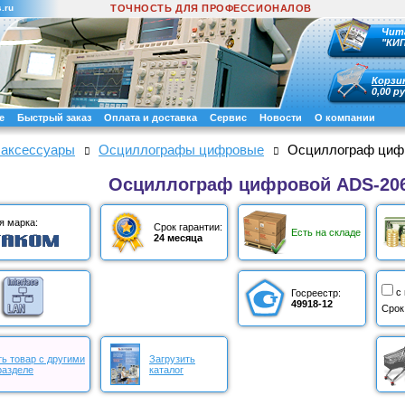
.ru
ТОЧНОСТЬ ДЛЯ ПРОФЕССИОНАЛОВ
Чит
"КИ
Корзи
0,00 ру
е
Быстрый заказ
Оплата и доставка
Сервис
Новости
О компании
 аксессуары
Осциллографы цифровые
Осциллограф циф
Осциллограф цифровой ADS-20
я марка:
Срок гарантии:
Есть на складе
24 месяца
с
Госреестр:
49918-12
Срок
ь товар с другими
Загрузить
разделе
каталог