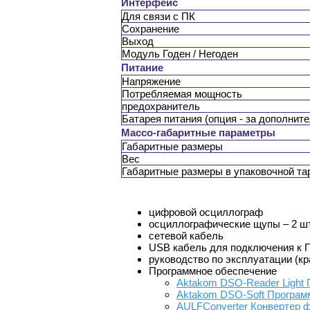
Интерфейс
Для связи с ПК
Сохранение
Выход
Модуль Годен / Негоден
Питание
Напряжение
Потребляемая мощность
предохранитель
Батарея питания (опция - за дополнит
Массо-габаритные параметры
Габаритные размеры
Вес
Габаритные размеры в упаковочной таре
цифровой осциллограф
осциллографические щупы – 2 шт
сетевой кабель
USB кабель для подключения к 
руководство по эксплуатации (кр
Программное обеспечение
Aktakom DSO-Reader Light
Aktakom DSO-Soft Програм
AULFConverter Конвертер