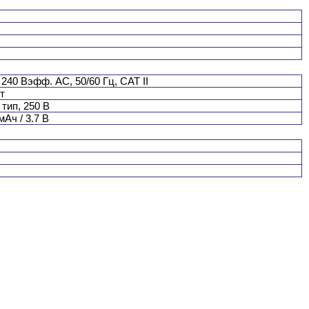
 240 Вэфф. AC, 50/60 Гц, CAT II
т
T тип, 250 В
мАч / 3.7 В