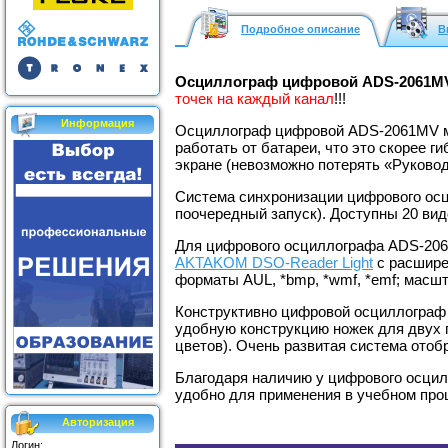
Подробное описание
В
Осциллограф цифровой ADS-2061M
точек на каждый канал
!!!
Информация
Осциллограф цифровой ADS-2061MV мож
работать от батареи, что это скорее 
экране (невозможно потерять «Руковод
Система синхронизации цифрового осц
поочередный запуск). Доступны 20 вид
Для цифрового осциллографа ADS-2061
AKTAKOM DSO-Reader Light
с расшире
форматы AUL, *bmp, *wmf, *emf; масшт
Конструктивно цифровой осциллограф 
удобную конструкцию ножек для двух п
цветов). Очень развитая система ото
Благодаря наличию у цифрового осци
удобно для применения в учебном про
Авторизация
Логин: