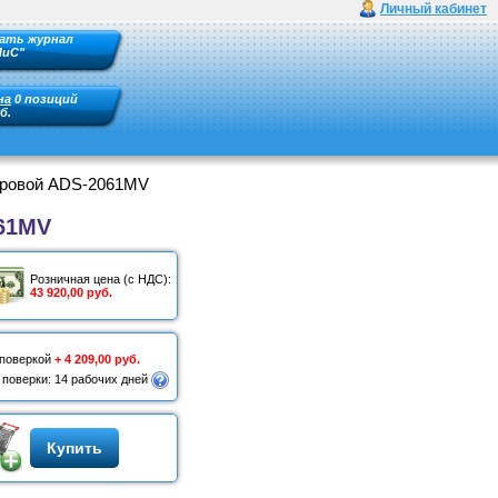
Личный кабинет
ать журнал
ПиС"
на
0 позиций
б.
ровой ADS-2061MV
61MV
Розничная цена (с НДС):
43 920,00 руб.
 поверкой
+ 4 209,00 руб.
 поверки: 14 рабочих дней
Купить