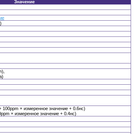
Значение
ие
)
л),
а)
+ 100ppm × измеренное значение + 0.6нс)
0ppm × измеренное значение + 0.4нс)