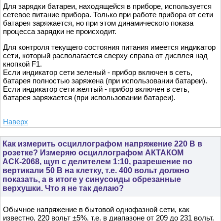
Для зарядки батареи, находящейся в приборе, используется
сетевое питание прибора. Только при работе прибора от сети
батарея заряжается, но при этом динамического показа
процесса зарядки не происходит.
Для контроля текущего состояния питания имеется индикатор
сети, который располагается сверху справа от дисплея над
кнопкой F1.
Если индикатор сети зеленый - прибор включен в сеть,
батарея полностью заряжена (при использовании батареи).
Если индикатор сети желтый - прибор включен в сеть,
батарея заряжается (при использовании батареи).
Наверх
Как измерить осциллографом напряжение 220 В в
розетке? Измеряю осциллографом АКТАКОМ
АСК-2068, щуп с делителем 1:10, разрешение по
вертикали 50 В на клетку, т.е. 400 вольт должно
показать, а в итоге у синусоиды обрезанные
верхушки. Что я не так делаю?
Обычное напряжение в бытовой однофазной сети, как
известно, 220 вольт ±5%, т.е. в диапазоне от 209 до 231 вольт.