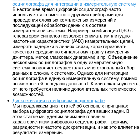
осциллографа для интеграции в измерительную систему
В настоящее время цифровой осциллограф часто
используется совместно с другими приборами для
проведения сложных комплексных измерений и
последующей обработки данных в составе
измерительной системы. Например, комбинация ЦЗО с
генератором сигналов позволяет снимать амплитудно-
частотные характеристики (АЧХ) измерительных цепей,
измерять задержки в линиях связи, характеризовать
качество передачи по сигнальному тракту (измерения
джиттера, метод глазковых диаграмм) и пр. Объединение
нескольких осциллографов в одну измерительную
систему позволяет осуществлять многоканальный сбор
данных в сложных системах. Однако для интеграции
осциллографа в единую измерительную систему, помимо
возможностей передачи данных в ПК или локальную сеть,
от него требуется наличие дополнительных технических
возможностей.
Дискретизация в цифровом осциллографе
Мы продолжаем цикл статей об основных принципах
выбора цифрового осциллографа для ваших задач. В
этой статье мы уделим внимание главным
характеристикам цифрового осциллографа – режиму,
разрядности и частоте дискретизации, и как это влияет на
результаты измерений.