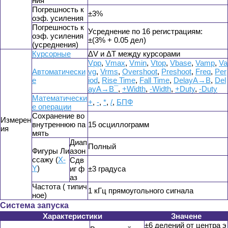
ния
Погрешность к
±3%
оэф. усиления
Погрешность к
Усреднение по 16 регистрациям:
оэф. усиления
±(3% + 0.05 дел)
(усреднения)
Курсорные
ΔV и ΔT между курсорами
Vpp
,
Vmax
,
Vmin
,
Vtop
,
Vbase
,
Vamp
,
Va
Автоматически
vg
,
Vrms
,
Overshoot
,
Preshoot
,
Freq
,
Per
е
iod
,
Rise Time
,
Fall Time
,
DelayA→B
­,
Del
ayA→B¯
,
+Width
,
-Width
,
+Duty
,
-Duty
Математически
+
,
-
,
*
,
/
,
БПФ
е операции
Сохранение во
Измерен
внутреннюю па
15 осциллограмм
ия
мять
Диап
Полный
Фигуры Ли
азон
ссажу (
X-
Сдв
Y
)
иг ф
±3 градуса
аз
Частота ( типич
1 кГц прямоугольного сигнала
ное)
Система запуска
Характеристики
Значене
±6 делений от центра э