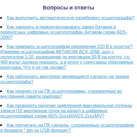
Вопросы и ответы
Как выполнить автоматическую калибровку осциллографа?
Как зарядить и проконтролировать заряд батареи в
переносных цифровых осциллографах Актаком серии ADS-
2000?
Как измерить осциллографом напряжение 220 В в розетке?
Измеряю осциллографом АКТАКОМ АСК-2068, щуп с
делителем 1:10, разрешение по вертикали 50 В на клетку, т.е.
400 вольт должно показать, а в итоге у синусоиды обрезанные
верхушки. Что я не так делаю?
Как наблюдать медленно меняющиеся сигналы на экране
осциллографа?
Как перенести на ПК осциллограммы, сохраненные во
внутренней памяти прибора?
Как проверить наличие заявленной максимальной глубины
записи (10 миллионов точек на канал) в цифровых
осциллографах серии ADS-2xxxM/ADS-2xxxMV?
Как прочитать на ПК сигналы, сохраненные осциллографом
в формате *.bin на USB-флешку?