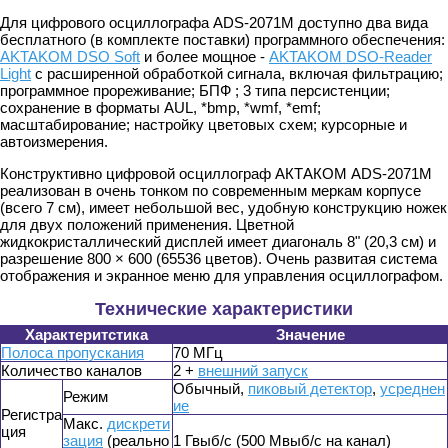
Для цифрового осциллографа ADS-2071M доступно два вида
бесплатного (в комплекте поставки) программного обеспечения:
AKTAKOM DSO Soft
и более мощное -
AKTAKOM DSO-Reader
Light
с расширенной обработкой сигнала, включая фильтрацию;
программное прореживание; БПФ ; 3 типа персистенции;
сохранение в форматы AUL, *bmp, *wmf, *emf;
масштабирование; настройку цветовых схем; курсорные и
автоизмерения.
Конструктивно цифровой осциллограф АКТАКОМ ADS-2071M
реализован в очень тонком по современным меркам корпусе
(всего 7 см), имеет небольшой вес, удобную конструкцию ножек
для двух положений применения. Цветной
жидкокристаллический дисплей имеет диагональ 8" (20,3 см) и
разрешение 800 × 600 (65536 цветов). Очень развитая система
отображения и экранное меню для управления осциллографом.
Технические характеристики
Характеритстика
Значение
Полоса пропускания
70 MГц
Количество каналов
2 +
внешний запуск
Обычный,
пиковый детектор
,
усреднен
Режим
ие
Регистра
Макс.
дискрети
ция
зация
(реально
1 Гвыб/с (500 Mвыб/с на канал)