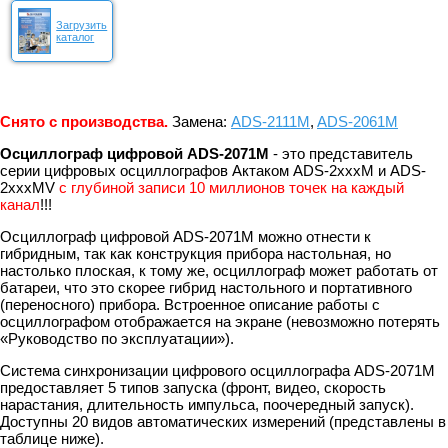
Загрузить
каталог
Снято с производства.
Замена:
ADS-2111M
,
ADS-2061M
Осциллограф цифровой ADS-2071M
- это представитель
серии цифровых осциллографов Актаком ADS-2ххxM и ADS-
2хххMV
с глубиной записи 10 миллионов точек на каждый
канал
!!!
Осциллограф цифровой ADS-2071M можно отнести к
гибридным, так как конструкция прибора настольная, но
настолько плоская, к тому же, осциллограф может работать от
батареи, что это скорее гибрид настольного и портативного
(переносного) прибора. Встроенное описание работы с
осциллографом отображается на экране (невозможно потерять
«Руководство по эксплуатации»).
Система синхронизации цифрового осциллографа ADS-2071M
предоставляет 5 типов запуска (фронт, видео, скорость
нарастания, длительность импульса, поочередный запуск).
Доступны 20 видов автоматических измерений (представлены в
таблице ниже).