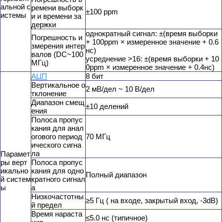
альной с
ремени выборк
±100 ppm
истемы
и и времени за
держки
однократный сигнал: ±(время выборки
Погрешность и
+ 100ppm × измеренное значение + 0.6
змерения интер
нс)
валов (DC~100
усреднение >16: ±(время выборки + 10
МГц)
0ppm × измеренное значение + 0.4нс)
АЦП
8 бит
Вертикальное о
2 мВ/дел ~ 10 В/дел
тклонение
Диапазон смещ
±10 делений
ения
Полоса пропус
кания для анал
огового период
70 МГц
ического сигна
ла
Парамет
ры верт
Полоса пропус
икально
кания для одно
Полный диапазон
й систем
кратного сигнал
ы
а
Низкочастотны
≥5 Гц ( на входе, закрытый вход, -3dB)
й предел
Время нараста
≤5.0 нс (типичное)