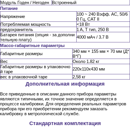
Модуль Годен / Негоден
Встроенный
Питание
100 ~ 240 Вэфф. AC, 50/6
Напряжение
0 Гц, CAT II
Потребляемая мощность
<18 Вт
предохранитель
1 A, T тип, 250 В
Батарея питания (опция - за дополни
4000 мАч / 3.7 В
тельную плату)
Массо-габаритные параметры
340 мм × 155 мм × 70 мм (Д*
Габаритные размеры
В*Г)
Вес
Около 1.82 кг
Габаритные размеры в упаковочно
220х110х430 мм
й таре
вес в упаковочной таре
2,58 кг
Дополнительная информация
Все приведенные в описании данного прибора параметры
являются типичными, их точное значение определяется в
процессе калибровки. Для определения реальных параметров
прибора при его приобретении рекомендуем заказать
калибровку в метрологической службе.
Стандартная комплектация