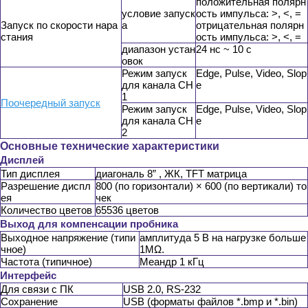
положительная полярн
условие запуск
ость импульса: >, <, =
Запуск по скорости нара
а
отрицательная полярн
стания
ость импульса: >, <, =
диапазон устан
24 нс ~ 10 с
овок
Режим запуск
Edge, Pulse, Video, Slop
для канала CH
e
1
Поочередный запуск
Режим запуск
Edge, Pulse, Video, Slop
для канала CH
e
2
Основные технические характеристики
Дисплей
Тип дисплея
диагональ 8” , ЖК, TFT матрица
Разрешение диспл
800 (по горизонтали) × 600 (по вертикали) то
ея
чек
Количество цветов
65536 цветов
Выход для компенсации пробника
Выходное напряжение (типи
амплитуда 5 В на нагрузке больше
чное)
1MΩ.
Частота (типичное)
Меандр 1 кГц
Интерфейс
Для связи с ПК
USB 2.0, RS-232
Сохранение
USB (форматы файлов *.bmp и *.bin)