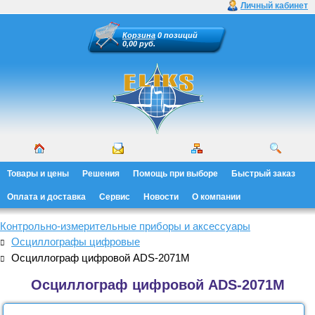
Личный кабинет
Корзина
0 позиций
0,00 руб.
Товары и цены
Решения
Помощь при выборе
Быстрый заказ
Оплата и доставка
Сервис
Новости
О компании
Контрольно-измерительные приборы и аксессуары
Осциллографы цифровые
Осциллограф цифровой ADS-2071M
Осциллограф цифровой ADS-2071M