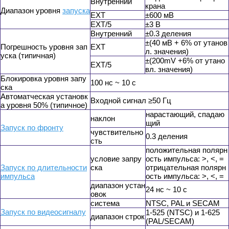
Внутренний
крана
Диапазон уровня
запуска
EXT
±600 мВ
EXT/5
±3 В
Внутренний
±0.3 деления
±(40 мВ + 6% от утанов
Погрешность уровня зап
EXT
л. значения)
уска (типичная)
±(200mV +6% от утано
EXT/5
вл. значения)
Блокировка уровня запу
100 нс ~ 10 с
ска
Автоматческая установк
Входной сигнал ≥50 Гц
а уровня 50% (типичное)
нарастающий, спадаю
наклон
щий
Запуск по фронту
чувствительно
0.3 деления
сть
положительная полярн
условие запру
ость импульса: >, <, =
Запуск по длительности
ска
отрицательная полярн
импульса
ость импульса: >, <, =
диапазон устан
24 нс ~ 10 с
овок
система
NTSC, PAL и SECAM
Запуск по видеосигналу
1-525 (NTSC) и 1-625
диапазон строк
(PAL/SECAM)