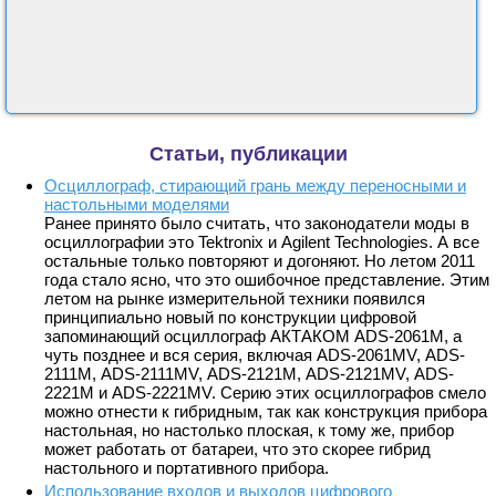
Статьи, публикации
Осциллограф, стирающий грань между переносными и
настольными моделями
Ранее принято было считать, что законодатели моды в
осциллографии это Tektronix и Agilent Technologies. А все
остальные только повторяют и догоняют. Но летом 2011
года стало ясно, что это ошибочное представление. Этим
летом на рынке измерительной техники появился
принципиально новый по конструкции цифровой
запоминающий осциллограф АКТАКОМ АDS-2061M, а
чуть позднее и вся серия, включая АDS-2061MV, АDS-
2111M, АDS-2111MV, АDS-2121M, АDS-2121MV, АDS-
2221M и АDS-2221MV. Серию этих осциллографов смело
можно отнести к гибридным, так как конструкция прибора
настольная, но настолько плоская, к тому же, прибор
может работать от батареи, что это скорее гибрид
настольного и портативного прибора.
Использование входов и выходов цифрового