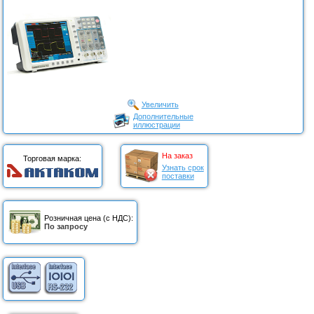
Увеличить
Дополнительные
иллюстрации
На заказ
Торговая марка:
Узнать срок
поставки
Розничная цена (с НДС):
По запросу