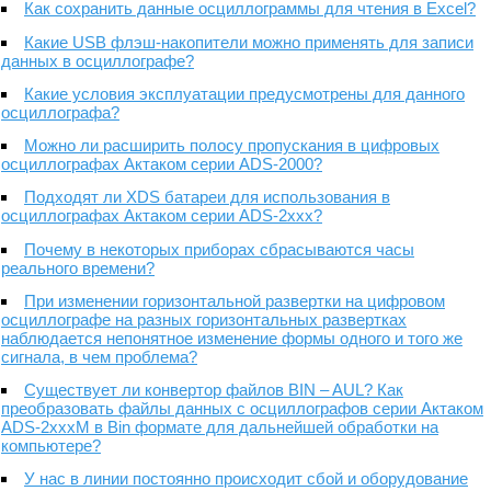
Как сохранить данные осциллограммы для чтения в Excel?
Какие USB флэш-накопители можно применять для записи
данных в осциллографе?
Какие условия эксплуатации предусмотрены для данного
осциллографа?
Можно ли расширить полосу пропускания в цифровых
осциллографах Актаком серии ADS-2000?
Подходят ли XDS батареи для использования в
осциллографах Актаком серии ADS-2xxx?
Почему в некоторых приборах сбрасываются часы
реального времени?
При изменении горизонтальной развертки на цифровом
осциллографе на разных горизонтальных развертках
наблюдается непонятное изменение формы одного и того же
сигнала, в чем проблема?
Существует ли конвертор файлов BIN – AUL? Как
преобразовать файлы данных с осциллографов серии Актаком
ADS-2xxxM в Bin формате для дальнейшей обработки на
компьютере?
У нас в линии постоянно происходит сбой и оборудование