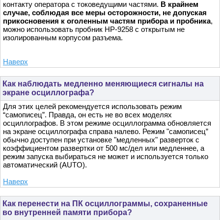
контакту оператора с токоведущими частями.
В крайнем
случае, соблюдая все меры осторожности, не допуская
прикосновения к оголенным частям прибора и пробника
,
можно использовать пробник HP-9258 с открытым не
изолированным корпусом разъема.
Наверх
Как наблюдать медленно меняющиеся сигналы на
экране осциллографа?
Для этих целей рекомендуется использовать режим
“самописец”. Правда, он есть не во всех моделях
осциллографов. В этом режиме осциллограмма обновляется
на экране осциллографа справа налево. Режим "самописец”
обычно доступен при установке "медленных" разверток с
коэффициентом развертки от 500 мс/дел или медленнее, а
режим запуска выбираться не может и используется только
автоматический (AUTO).
Наверх
Как перенести на ПК осциллограммы, сохраненные
во внутренней памяти прибора?