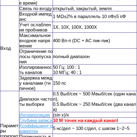
е время)
Связь по входу
открытый, закрытый, земля
Входной импед
1 MΩ±2% в параллель 10 пФ±5 пФ
анс
Учет ослаблен
1X, 10X, 100X, 1000X
ия пробников
Максимальное
входное напря
400 Вп-п (DC + AC пик-пик)
жение
Вход
Ограничение по
лосы пропуска
полный диапазон
ния
Изолированнос
50 Гц: 100 : 1
ть каналов
10 МГц: 40 : 1
Задержка межд
у каналами (ти
150 пс
пичное)
0.5 Выб/сек ~ 500 Mвыб/сек (один кана
Диапазон часто
л),
ты выборки
0.5 Выб/сек ~ 250 Mвыб/сек (два канал
а)
Интерполяция
(sin x)/x
Глубина записи
10 M точек на каждый каналl
Парамет
Коэффициент р
5 нс/дел ~ 100 с/дел, с шагом 1~2~5
ры
азвертки
горизонт
Погрешность в