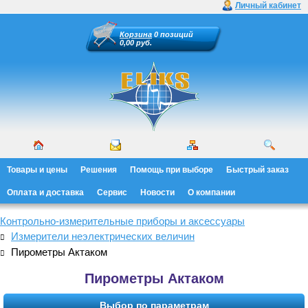
Личный кабинет
Корзина
0 позиций
0,00 руб.
Товары и цены
Решения
Помощь при выборе
Быстрый заказ
Оплата и доставка
Сервис
Новости
О компании
Контрольно-измерительные приборы и аксессуары
Измерители неэлектрических величин
Пирометры Актаком
Пирометры Актаком
Выбор по параметрам