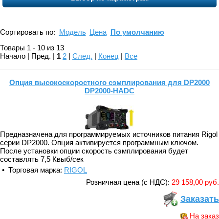
Сортировать по:
Модель
Цена
По умолчанию
Товары 1 - 10 из 13
Начало | Пред. |
1
2
|
След.
|
Конец
|
Все
Опция высокоскоростного сэмплирования для DP2000
DP2000-HADC
Предназначена для программируемых источников питания Rigol
серии DP2000. Опция активируется программным ключом.
После установки опции скорость сэмплирования будет
составлять 7,5 Квыб/сек
• Торговая марка:
RIGOL
Розничная цена (с НДС):
29 158,00 руб.
Заказать
На заказ