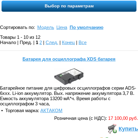
Выбор по параметрам
Сортировать по:
Модель
Цена
По умолчанию
Товары 1 - 10 из 12
Начало | Пред. |
1
2
|
След.
|
Конец
|
Все
Батарея для осциллографа XDS батарея
Батарейное питание для цифровых осциллографов серии ADS-
6xxx. Li-ion аккумулятор. Вых. напряжение аккумулятора 3,7 В.
Емкость аккумулятора 13200 мА*ч. Время работы с
осциллографом 3 часа,
• Торговая марка:
АКТАКОМ
Розничная цена (с НДС):
17 100,00 руб.
Купить