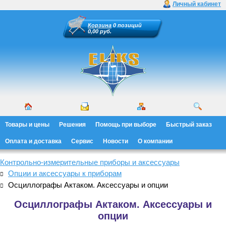
Личный кабинет
Корзина
0 позиций
0,00 руб.
Товары и цены
Решения
Помощь при выборе
Быстрый заказ
Оплата и доставка
Сервис
Новости
О компании
Контрольно-измерительные приборы и аксессуары
Опции и аксессуары к приборам
Осциллографы Актаком. Аксессуары и опции
Осциллографы Актаком. Аксессуары и
опции