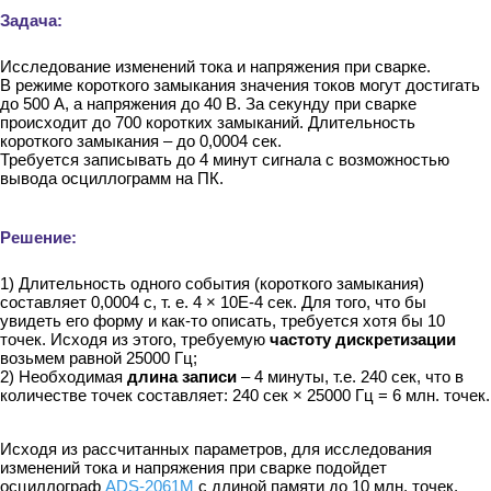
Задача:
Исследование изменений тока и напряжения при сварке.
В режиме короткого замыкания значения токов могут достигать
до 500 А, а напряжения до 40 В. За секунду при сварке
происходит до 700 коротких замыканий. Длительность
короткого замыкания – до 0,0004 сек.
Требуется записывать до 4 минут сигнала с возможностью
вывода осциллограмм на ПК.
Решение:
1) Длительность одного события (короткого замыкания)
составляет 0,0004 с, т. е. 4 × 10E-4 сек. Для того, что бы
увидеть его форму и как-то описать, требуется хотя бы 10
точек. Исходя из этого, требуемую
частоту дискретизации
возьмем равной 25000 Гц;
2) Необходимая
длина записи
– 4 минуты, т.е. 240 сек, что в
количестве точек составляет: 240 сек × 25000 Гц = 6 млн. точек.
Исходя из рассчитанных параметров, для исследования
изменений тока и напряжения при сварке подойдет
осциллограф
ADS-2061M
с длиной памяти до 10 млн. точек.