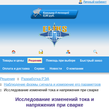
Личный кабинет
Корзина
0 позиций
0,00 руб.
Товары и цены
Решения
Помощь при выборе
Быстрый заказ
Оплата и доставка
Сервис
Новости
О компании
Решения
Разработка РЭА
Наблюдение формы сигнала и измерение его параметров
Исследование изменений тока и напряжения при сварке
Исследование изменений тока и
напряжения при сварке