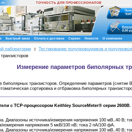
.ru
ТОЧНОСТЬ ДЛЯ ПРОФЕССИОНАЛОВ
Чит
"КИ
Корзи
0,00 р
е
Быстрый заказ
Оплата и доставка
Сервис
Новости
О компании
ой лаборатории
Тестирование полупроводников и полупрово
 транзисторов
Измерение параметров биполярных тр
 биполярных транзисторов. Определение параметров (снятие ВА
втоматическая сортировка и отбраковка биполярных транзисторо
тели с TCP-процессором Keithley SourceMeter® серии
2600B
.
ала. Диапазоны источника/измерения напряжения 100 мВ..40 В; ток
/измерения напряжения 5 мкВ/100 нВ; тока 2 пА/100 фА.
ала. Диапазоны источника/измерения напряжения 100 мВ..40 В; ток