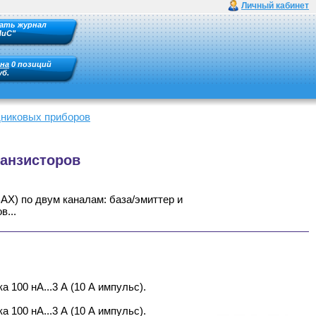
Личный кабинет
ать журнал
ПиС"
на
0 позиций
уб.
дниковых приборов
анзисторов
Х) по двум каналам: база/эмиттер и
в...
а 100 нА...3 А (10 А импульс).
а 100 нА...3 А (10 А импульс).