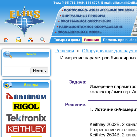
Тел.:
(495) 781-4969
,
344-6707
, E-mail:
eliks.mail@eliks
Товары и цены
Решения
Помощь при выбор
Решения
Оборудование для научн
Поиск
Измерение параметров биполярных
Задача:
Бренды
Измeрение параметров
коллектор/эмиттер. А
Решение:
1
. Источники/измери
Keithley 2602B. 2 кан
Разрешение источника
Keithley 2604B. 2 кан