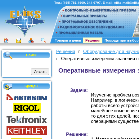
Тел.:
(495) 781-4969
,
344-6707
, E-mail:
eliks.mail@eliks
Товары и цены
Решения
Помощь при выбор
Решения
Оборудование для научн
Поиск
Оперативные измерения значения п
Оперативные измерения з
Бренды
Задача:
Изучение проблем воз
Например, в логическ
работы всего устройст
малейшее изменение п
то для этих целей, 
операциями существен
Решение: