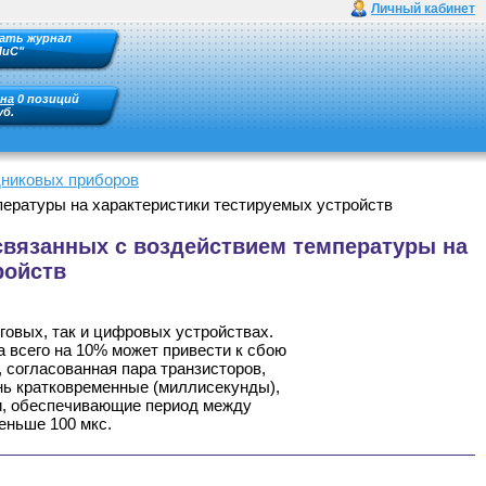
Личный кабинет
ать журнал
ПиС"
на
0 позиций
уб.
дниковых приборов
пературы на характеристики тестируемых устройств
связанных с воздействием температуры на
ройств
говых, так и цифровых устройствах.
а всего на 10% может привести к сбою
, согласованная пара транзисторов,
ень кратковременные (миллисекунды),
и, обеспечивающие период между
еньше 100 мкс.