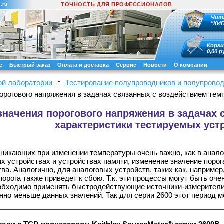
.ru
ТОЧНОСТЬ ДЛЯ ПРОФЕССИОНАЛОВ
Чит
"КИ
Корзи
0,00 р
е
Быстрый заказ
Оплата и доставка
Сервис
Новости
О компании
ой лаборатории
Тестирование полупроводников и полупрово
орогового напряжения в задачах связанных с воздействием тем
начения порогового напряжения в задачах 
характеристики тестируемых уст
никающих при изменении температуры очень важно, как в анало
их устройствах и устройствах памяти, изменение значение порог
ва. Аналогично, для аналоговых устройств, таких как, например
орога также приведет к сбою. Т.к. эти процессы могут быть оч
необходимо применять быстродействующие источники-измерител
но меньше данных значений. Так для серии 2600 этот период м