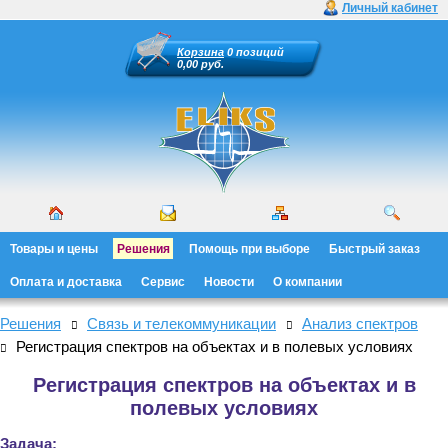
Личный кабинет
Корзина
0 позиций
0,00 руб.
Товары и цены
Решения
Помощь при выборе
Быстрый заказ
Оплата и доставка
Сервис
Новости
О компании
Решения
Связь и телекоммуникации
Анализ спектров
Регистрация спектров на объектах и в полевых условиях
Регистрация спектров на объектах и в
полевых условиях
Задача: