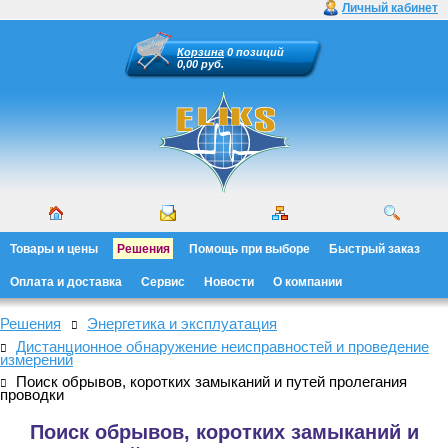
Личный кабинет
Корзина
0 позиций
0,00 руб.
Товары и цены
Решения
Помощь при выборе
Быстрый заказ
Оплата и доставка
Сервис
Новости
О компании
Решения
Энергетика и эксплуатация
Дистанционное обнаружение неисправностей и проведение
измерений
Поиск обрывов, коротких замыканий и путей пролегания
проводки
Поиск обрывов, коротких замыканий и