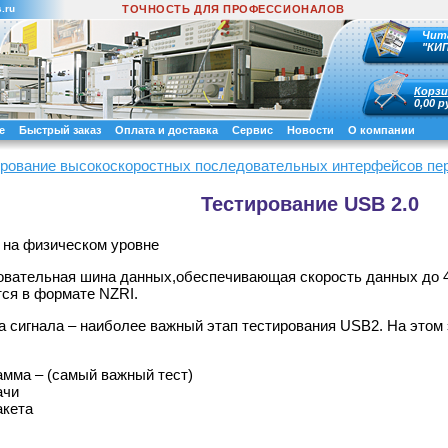
.ru
ТОЧНОСТЬ ДЛЯ ПРОФЕССИОНАЛОВ
Чит
"КИ
Корзи
0,00 р
е
Быстрый заказ
Оплата и доставка
Сервис
Новости
О компании
ирование высокоскоростных последовательных интерфейсов пе
Тестирование USB 2.0
 на физическом уровне
овательная шина данных,обеспечивающая скорость данных до 
тся в формате NZRI.
а сигнала – наиболее важный этап тестирования USB2. На этом 
амма – (самый важный тест)
ачи
акета