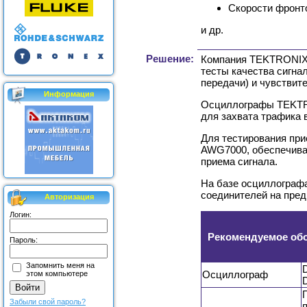
Скорости фронт
и др.
Решение:
Компания TEKTRONIX
тесты качества сигна
передачи) и чувствит
Информация
Осциллографы TEKTRON
для захвата трафика 
Для тестирования при
AWG7000, обеспечиваю
приема сигнала.
На базе осциллограф
соединителей на пред
Авторизация
Логин:
Рекомендуемое об
Пароль:
Запомнить меня на
Осциллограф
этом компьютере
Забыли свой пароль?