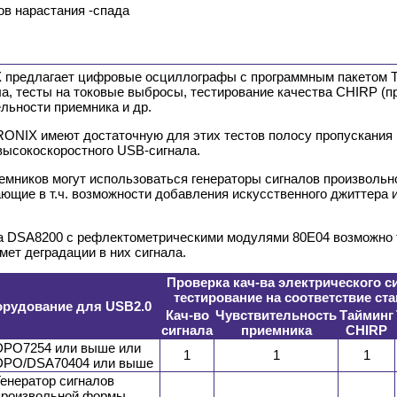
ов нарастания -спада
 предлагает цифровые осциллографы с программным пакетом
ла, тесты на токовые выбросы, тестирование качества CHIRP (
ельности приемника и др.
IX имеют достаточную для этих тестов полосу пропускания (
высокоскоростного USB-сигнала.
емников могут использоваться генераторы сигналов произвол
щие в т.ч. возможности добавления искусственного джиттера 
а DSA8200 с рефлектометрическими модулями 80E04 возможно 
мет деградации в них сигнала.
Проверка кач-ва электрического с
тестирование на соответствие ст
орудование для USB2.0
Кач-во
Чувствительность
Тайминг
сигнала
приемника
CHIRP
DPO7254 или выше или
1
1
1
DPO/DSA70404 или выше
Генератор сигналов
произвольной формы