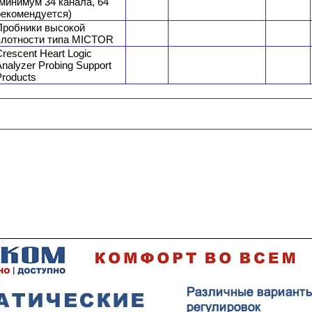
(минимум 34 канала, 64
рекомендуется)
Пробники высокой
плотности типа MICTOR
rescent Heart Logic
nalyzer Probing Support
Products