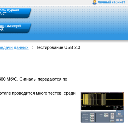
Личный кабинет
ать журнал
ПиС"
на
0 позиций
уб.
редачи данных
Тестирование USB 2.0
480 Мб/С. Сигналы передаются по
этапе проводится много тестов, среди