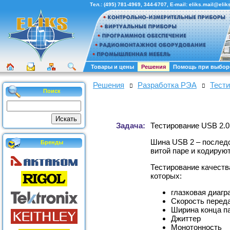
Тел.:
(495) 781-4969
,
344-6707
, E-mail:
eliks.mail@eliks
Товары и цены
Решения
Помощь при выбор
Решения
Разработка РЭА
Тест
Поиск
Задача:
Тестирование USB 2.0
Шина USB 2 – послед
Бренды
витой паре и кодирую
Тестирование качеств
которых:
глазковая диагр
Скорость перед
Ширина конца п
Джиттер
Монотонность