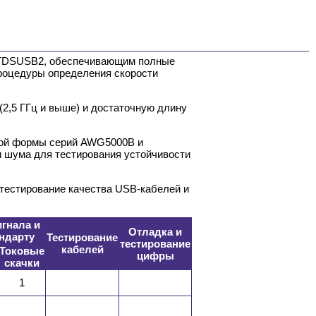
 TDSUSB2, обеспечивающим полные
процедуры определения скорости
2,5 ГГц и выше) и достаточную длину
ьной формы серий AWG5000B и
и шума для тестирования устойчивости
тестирование качества USB-кабелей и
игнала и
Отладка и
андарту
Тестирование
тестирование
кабелей
Токовые
цифры
скачки
1