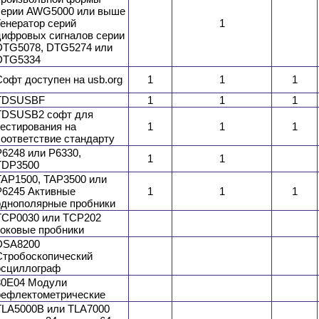
серии AWG5000 или выше
Генератор серий
1
цифровых сигналов серии
DTG5078, DTG5274 или
DTG5334
Софт доступен на usb.org
1
1
1
TDSUSBF
1
1
1
TDSUSB2 софт для
тестирования на
1
1
1
соответствие стандарту
P6248 или P6330,
1
1
TDP3500
TAP1500, TAP3500 или
P6245 Активные
1
1
1
однополярные пробники
TCP0030 или TCP202
токовые пробники
DSA8200
Стробоскопический
осциллограф
80E04 Модули
рефлектометрические
TLA5000B или TLA7000