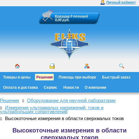
Личный кабинет
Корзина
0 позиций
0,00 руб.
Товары и цены
Решения
Помощь при выборе
Быстрый заказ
Оплата и доставка
Сервис
Новости
О компании
Решения
Оборудование для научной лаборатории
Измерения ультрамалых напряжений, токов и
ультрабольших сопротивлений
Высокоточные измерения в области сверхмалых токов
Высокоточные измерения в области
сверхмалых токов