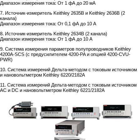
Диапазон измерения тока: От 1 фА до 20 мА
7. Источник-измеритель Keithley 2635B и Keithley 2636B (2
канала)
Диапазон измерения тока: От 0,1 фА до 10 А
8. Источник-измеритель Keithley 2634B (2 канала)
Диапазон измерения тока: От 1 фА до 10 А
9. Система измерения параметров полупроводников Keithley
4200A-SCS (c предусилителем 4200-PA и опцией 4200-CVU-
PWR)
10. Cистема измерений Дельта-методом с токовым источником
и нановольтметром Keithley 6220/2182A
11. Cистема измерений Дельта-методом с токовым источником
AС и DC и нановольтметром Keithley 6221/2182A