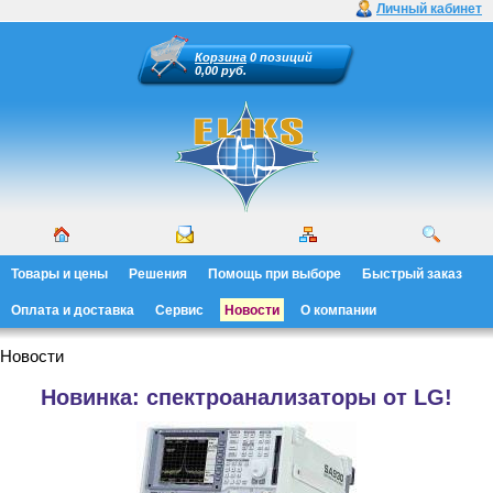
Личный кабинет
Корзина
0 позиций
0,00 руб.
Товары и цены
Решения
Помощь при выборе
Быстрый заказ
Оплата и доставка
Сервис
Новости
О компании
Новости
Новинка: спектроанализаторы от LG!