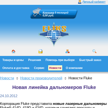
Личный кабинет
Корзина
0 позиций
0,00 руб.
Товары и цены
Решения
Помощь при выборе
Быстрый заказ
Оплата и доставка
Сервис
Новости
О компании
Новости
Новости производителей
Новости Fluke
Новая линейка дальномеров Fluke
24.10.2012
Корпорация Fluke представила
новые лазерные дальномеры
Fluke® 414D, 419D и 424D, которые сочетают простоту и