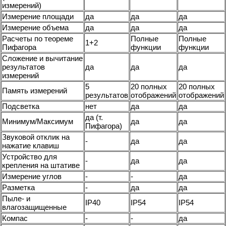
измерений)
Измерение площади
да
да
да
Измерение объема
да
да
да
Расчеты по теореме
Полные
Полные
1+2
Пифагора
функции
функции
Сложение и вычитание
результатов
да
да
да
измерений
5
20 полных
20 полных
Память измерений
результатов
отображений
отображений
Подсветка
нет
да
да
да (т.
Минимум/Максимум
да
да
Пифагора)
Звуковой отклик на
-
да
да
нажатие клавиш
Устройство для
-
да
да
крепления на штативе
Измерение углов
-
-
да
Разметка
-
да
да
Пыле- и
IP40
IP54
IP54
влагозащищенные
Компас
-
-
да