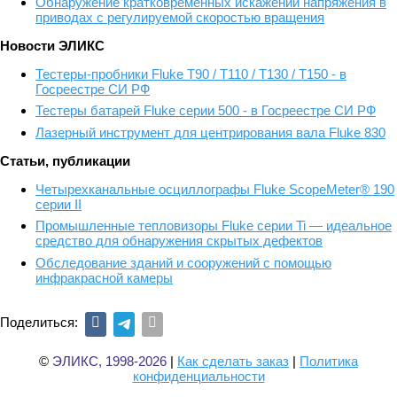
Обнаружение кратковременных искажений напряжения в
приводах с регулируемой скоростью вращения
Новости ЭЛИКС
Тестеры-пробники Fluke T90 / T110 / T130 / T150 - в
Госреестре СИ РФ
Тестеры батарей Fluke серии 500 - в Госреестре СИ РФ
Лазерный инструмент для центрирования вала Fluke 830
Статьи, публикации
Четырехканальные осциллографы Fluke ScopeMeter® 190
серии II
Промышленные тепловизоры Fluke серии Ti — идеальное
средство для обнаружения скрытых дефектов
Обследование зданий и сооружений с помощью
инфракрасной камеры
Поделиться:
©
ЭЛИКС, 1998-2026
|
Как сделать заказ
|
Политика
конфиденциальности