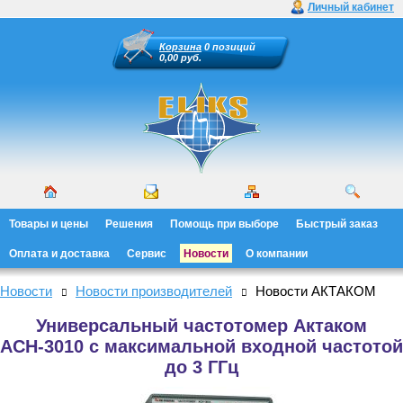
Личный кабинет
Корзина
0 позиций
0,00 руб.
Товары и цены
Решения
Помощь при выборе
Быстрый заказ
Оплата и доставка
Сервис
Новости
О компании
Новости
Новости производителей
Новости АКТАКОМ
Универсальный частотомер Актаком
АСН-3010 с максимальной входной частотой
до 3 ГГц