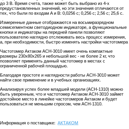
до 3 В. Время счета, также может быть выбрано из 4-х
предустановленных значений, но эти значения отличаются от
тех, что были по входам A и B: 0,0256 с; 0,256 с; 2,56 с; 25,6 с.
Измеренные данные отображаются на восьмиразрядном
семисегментном светодиодном индикаторе, а функциональные
кнопки и индикаторы на передней панели позволяют
пользователю наглядно отслеживать весь процесс измерения,
а, при необходимости, быстро изменять настройки частотомера
Частотомер Актаком АСН-3010 имеет очень компактные
размеры 230х80х265 и небольшой вес - не более 2 кг, что
позволяет применять данный частотомер в местах с
ограниченной рабочей площадью.
Благодаря простоте и наглядности работы АСН-3010 может
найти свое применение и в учебных организациях.
Анализируя успех более младшей модели (АСН-1310) можно
быть уверенным, что и частотомер Актаком АСН-3010 займет
достойное место в линейке частотомеров Актаком и будет
пользоваться не меньшим спросом, чем АСН-1310.
Информация о поставщике:
АКТАКОМ