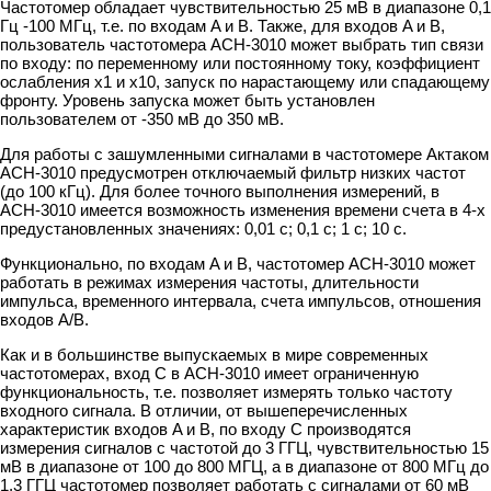
Частотомер обладает чувствительностью 25 мВ в диапазоне 0,1
Гц -100 МГц, т.е. по входам A и B. Также, для входов A и B,
пользователь частотомера АСН-3010 может выбрать тип связи
по входу: по переменному или постоянному току, коэффициент
ослабления х1 и х10, запуск по нарастающему или спадающему
фронту. Уровень запуска может быть установлен
пользователем от -350 мВ до 350 мВ.
Для работы с зашумленными сигналами в частотомере Актаком
АСН-3010 предусмотрен отключаемый фильтр низких частот
(до 100 кГц). Для более точного выполнения измерений, в
АСН-3010 имеется возможность изменения времени счета в 4-х
предустановленных значениях: 0,01 с; 0,1 с; 1 с; 10 с.
Функционально, по входам A и B, частотомер АСН-3010 может
работать в режимах измерения частоты, длительности
импульса, временного интервала, счета импульсов, отношения
входов A/B.
Как и в большинстве выпускаемых в мире современных
частотомерах, вход С в АСН-3010 имеет ограниченную
функциональность, т.е. позволяет измерять только частоту
входного сигнала. В отличии, от вышеперечисленных
характеристик входов A и B, по входу С производятся
измерения сигналов с частотой до 3 ГГЦ, чувствительностью 15
мВ в диапазоне от 100 до 800 МГЦ, а в диапазоне от 800 МГц до
1,3 ГГЦ частотомер позволяет работать с сигналами от 60 мВ