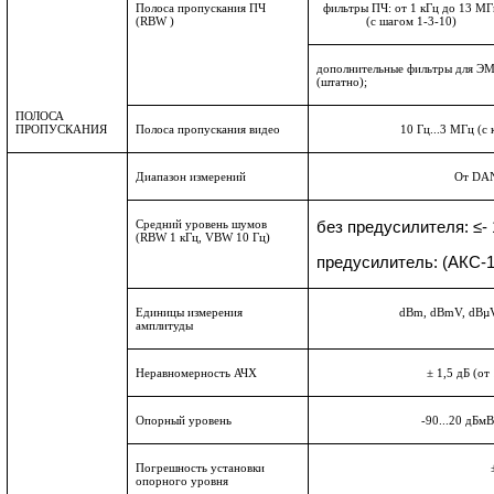
Полоса пропускания ПЧ
фильтры ПЧ: от 1 кГц до 13 МГ
(RBW )
(с шагом 1-3-10)
дополнительные фильтры для ЭМ
(штатно);
ПОЛОСА
ПРОПУСКАНИЯ
Полоса пропускания видео
1
0 Гц...3 МГц (с
Диапазон измерений
От
DA
Средний уровень шумов
без предусилителя: ≤-
(RBW 1 кГц,
VBW
10 Гц)
предусилитель: (АКС-1
Единицы измерения
dBm, dBmV, dBµV
амплитуды
Неравномерность АЧХ
± 1,5 дБ (от
Опорный уровень
-90...20 дБмВ
Погрешность установки
опорного уровня