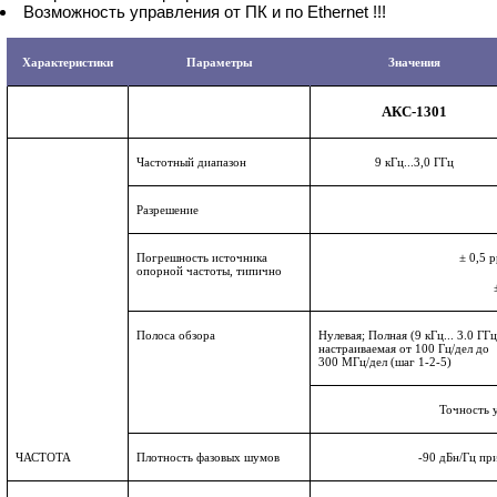
Возможность управления от ПК и по
Ethernet
!!!
Характеристики
Параметры
Значения
АКС-1301
Частотный диапазон
9 кГц...3,0 ГГц
Разрешение
Погрешность источника
± 0,5
p
опорной частоты, типично
Полоса обзора
Нулевая; Полная (9 кГц... 3.0 ГГц
настраиваемая от 100 Гц/дел до
300 МГц/дел (шаг 1-2-5)
Точность 
ЧАСТОТА
Плотность фазовых шумов
-90 дБн/Гц пр