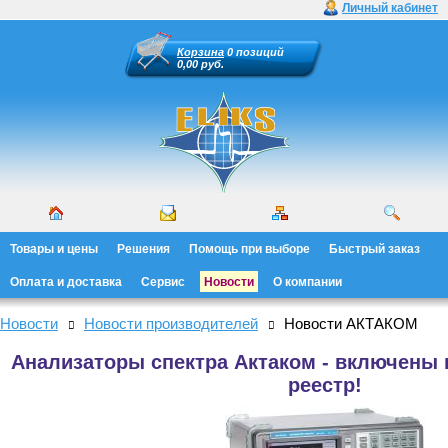
Личный кабинет
Корзина
0 позиций
0,00 руб.
Товары и цены
Решения
Помощь при выборе
Быстрый заказ
Оплата и доставка
Сервис
Новости
О компании
Новости
Новости производителей
Новости АКТАКОМ
Анализаторы спектра Актаком - включены
реестр!