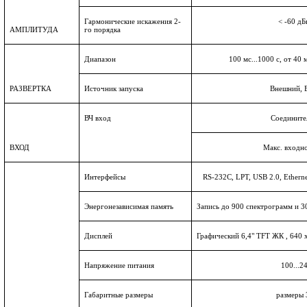
Гармонические искажения 2-
< -60 дБ
АМПЛИТУДА
го порядка
Диапазон
1
00 мс...1000 с, от 40 
РАЗВЕРТКА
Источник запуска
Внешний, 
ВЧ вход
Соедините
ВХОД
Макс. входн
Интерфейсы
RS-232C, LPT, USB 2.0, Etherne
Энергонезависимая память
Запись до 900 спектрограмм и 
Дисплей
Графический 6,4" TFT ЖК , 640 
Напряжение питания
1
00...2
Габаритные размеры
размеры