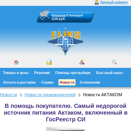
Личный кабинет
Корзина
0 позиций
0,00 руб.
Товары и цены
Решения
Помощь при выборе
Быстрый заказ
Оплата и доставка
Сервис
Новости
О компании
Новости
Новости производителей
Новости АКТАКОМ
В помощь покупателю. Самый недорогой
источник питания Актаком, включенный в
ГосРеестр СИ