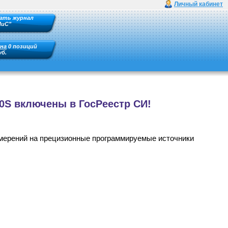
Личный кабинет
ать журнал
ПиС"
на
0 позиций
уб.
0S включены в ГосРеестр СИ!
змерений на прецизионные программируемые источники