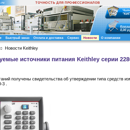
.ru
ТОЧНОСТЬ ДЛЯ ПРОФЕССИОНАЛОВ
Чит
"КИ
Корзи
0,00 р
е
Быстрый заказ
Оплата и доставка
Сервис
Новости
О компании
Новости Keithley
емые источники питания Keithley серии 228
аний получены свидетельства об утверждении типа средств и
-3 .