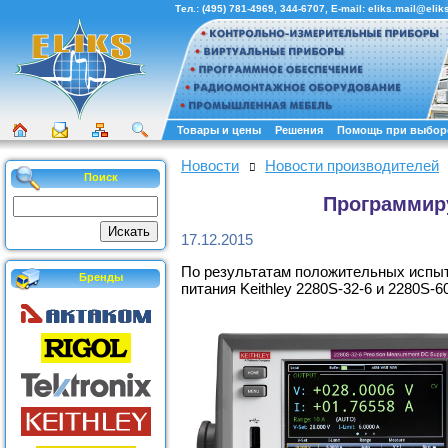
Тел.:
(495) 781-4969
,
344-6707
, E-mail:
eliks.mail@eliks
Товары и цены
Решения
Помощь при выбор
Новости
Новости производителей
Поиск
Программиру
17.12.2015
По результатам положительных испыт
Бренды
питания Keithley 2280S-32-6 и 2280S-60