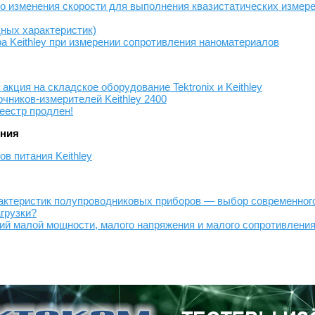
о изменения скорости для выполнения квазистатических измер
дных характеристик)
а Keithley при измерении сопротивления наноматериалов
акция на складское оборудование Tektronix и Keithley
чников-измерителей Keithley 2400
реестр продлен!
ения
в питания Keithley
актеристик полупроводниковых приборов — выбор современног
грузки?
ий малой мощности, малого напряжения и малого сопротивления