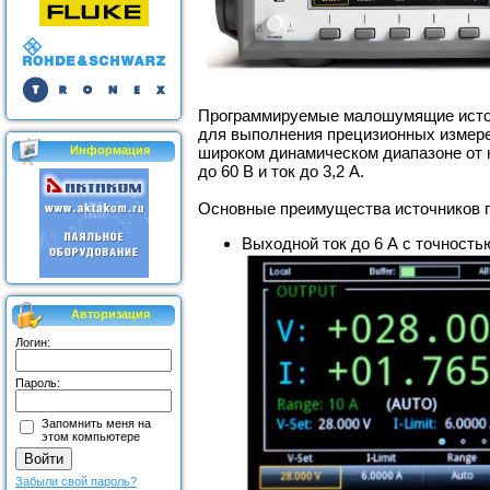
Программируемые малошумящие источни
для выполнения прецизионных измере
Информация
широком динамическом диапазоне от н
до 60 В и ток до 3,2 А.
Основные преимущества источников п
Выходной ток до 6 А с точность
Авторизация
Логин:
Пароль:
Запомнить меня на
этом компьютере
Забыли свой пароль?