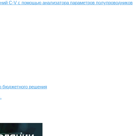
ений C-V с помощью анализатора параметров полупроводников
о бюджетного решения
.