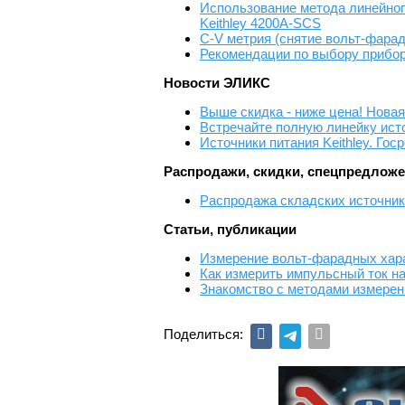
Использование метода линейног
Keithley 4200A-SCS
C-V метрия (снятие вольт-фара
Рекомендации по выбору прибор
Новости ЭЛИКС
Выше скидка - ниже цена! Новая 
Встречайте полную линейку исто
Источники питания Keithley. Гос
Распродажи, скидки, спецпредлож
Распродажа складских источнико
Статьи, публикации
Измерение вольт-фарадных хар
Как измерить импульсный ток на
Знакомство с методами измерен
Поделиться: