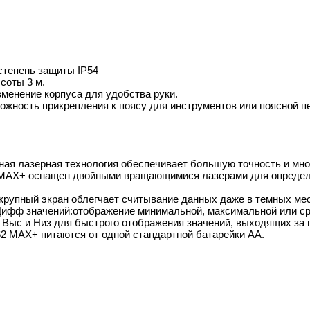
степень защиты IP54
соты 3 м.
менение корпуса для удобства руки.
ожность прикрепления к поясу для инструментов или поясной п
ная лазерная технология обеспечивает большую точность и мно
 MAX+ оснащен двойными вращающимися лазерами для определе
 крупный экран облегчает считывание данных даже в темных мес
ифф значений:отображение минимальной, максимальной или ср
и Выс и Низ для быстрого отображения значений, выходящих за
2 MAX+ питаются от одной стандартной батарейки AA.