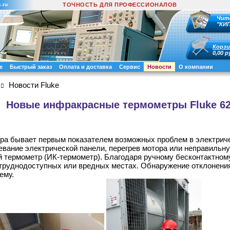
.ru
ТОЧНОСТЬ ДЛЯ ПРОФЕССИОНАЛОВ
Чит
"КИ
Корзи
0,00 р
е
Быстрый заказ
Оплата и доставка
Сервис
Новости
О компании
Новости Fluke
Новые инфракрасные термометры Fluke 62
ра бывает первым показателем возможных проблем в электриче
евание электрической панели, перегрев мотора или неправиль
термометр (ИК-термометр). Благодаря ручному бесконтактном
труднодоступных или вредных местах. Обнаружение отклонения
ему.