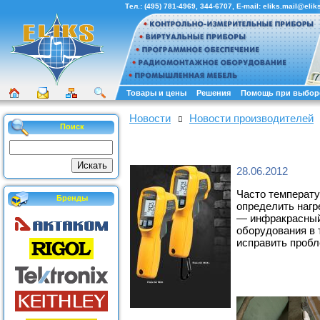
Тел.:
(495) 781-4969
,
344-6707
, E-mail:
eliks.mail@eliks
Товары и цены
Решения
Помощь при выбор
Новости
Новости производителей
Поиск
28.06.2012
Часто температу
Бренды
определить нагр
— инфракрасный 
оборудования в 
исправить пробл