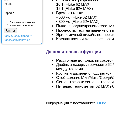
Логин:
10:1 (Fluke 62 MAX)
12:1 (Fluke 62+ MAX)
Время отклика:
Пароль:
<500 мс (Fluke 62 MAX)
<300 мс (Fluke 62+ MAX)
Запомнить меня на
Пыле- и водонепроницаемость: 
этом компьютере
Прочность: тест на падение с вы
Эргономичный дизайн: полное из
Забыли свой пароль?
Компактность и малый вес: возм
Зарегистрироваться
Дополнительные функции:
Расстояние до точки: высокоточ
Двойные лазеры: термометр 62
между точками.
Крупный дисплей с подсветкой:
Отображение Мин/Макс/Средн/Д
Сигнал тревоги: сигналы тревог
Питание: термометры 62 MAX и6
Информация о поставщике:
Fluke