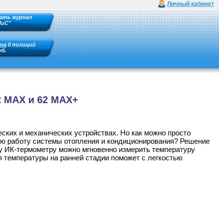
Личный кабинет
ать журнал
ПиС"
на
0 позиций
уб.
 MAX и 62 MAX+
ских и механических устройствах. Но как можно просто
ную работу системы отопления и кондиционирования? Решение
у ИК-термометру можно мгновенно измерить температуру
 температуры на ранней стадии поможет с легкостью