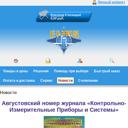
Личный кабинет
Корзина
0 позиций
0,00 руб.
Товары и цены
Решения
Помощь при выборе
Быстрый заказ
Оплата и доставка
Сервис
Новости
О компании
Новости
Августовский номер журнала «Контрольно-
Измерительные Приборы и Системы»