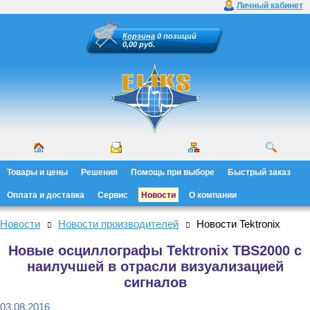
Личный кабинет
Корзина
0 позиций
0,00 руб.
Товары и цены
Решения
Помощь при выборе
Быстрый заказ
Оплата и доставка
Сервис
Новости
О компании
Новости
Новости производителей
Новости Tektronix
Новые осциллографы Tektronix TBS2000 с
наилучшей в отрасли визуализацией
сигналов
03.08.2016