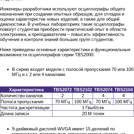
Инженеры-разработчики используют осциллографы общего
назначения при создании опытных образцов, для отладки и
оценки характеристик новых изделий, а также для общей
диагностики. В учебных лабораториях такие осциллографы
помогут студентам приобрести практический опыт в области
электроники, а преподавателям – повысить эффективность
обучения и контроля знаний больших групп студентов.
Ниже приведены основные характеристики и функциональные
возможности осциллографов серии TBS2000:
В серию входят модели с полосой пропускания 70 или 100
МГц и с 2 или 4 каналами.
Характеристика
TBS2072
TBS2102
TBS2074
TBS2104
Количество каналов
2
2
4
4
Полоса пропускания
70 МГц
100 МГц
70 МГц
100 МГц
Частота дискретизации
1 Гвыб/сек
Длина записи
20 М точек
9-дюймовый дисплей WVGA имеет 15 делений по
горизонтали, поэтому пользователи смогут увидеть на