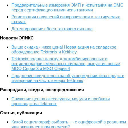
Предварительные измерения ЭМП и испытания на ЭМС
перед сертификационными испытаниями
Регистрация нарушений синхронизации в тактируемых
схемах
Детектирование сбоев тактового сигнала
Новости ЭЛИКС
Выше скидка - ниже цена! Новая акция на складское
оборудование Tektronix и Keithley
Tektronix поднял планку для комбинированных и
осциллографов смешанных сигналов, выпустив новые
MDO Серии 3 и MSO Серии 4
Продление свидетельства об утверждении типа средств
измерений на частотомеры Tektronix
Распродажи, скидки, спецпредложения
Снижение цен на аксессуары, модули и пробники
производства Tektronix
Статьи, публикации
Какой осциллограф выбрать — с оцифровкой в реальном
или эквивалентном времени?