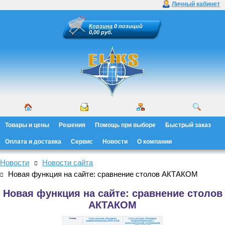
Личный кабинет
Корзина
0 позиций
0,00 руб.
Товары и цены
Решения
Помощь при выборе
Быстрый заказ
Оплата и доставка
Сервис
Новости
О компании
Новости
Новости сайта
Новая функция на сайте: сравнение столов АКТАКОМ
Новая функция на сайте: сравнение столов
АКТАКОМ