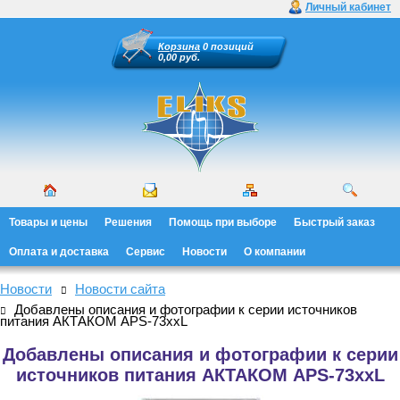
Личный кабинет
Корзина
0 позиций
0,00 руб.
Товары и цены
Решения
Помощь при выборе
Быстрый заказ
Оплата и доставка
Сервис
Новости
О компании
Новости
Новости сайта
Добавлены описания и фотографии к серии источников
питания АКТАКОМ APS-73xxL
Добавлены описания и фотографии к серии
источников питания АКТАКОМ APS-73xxL