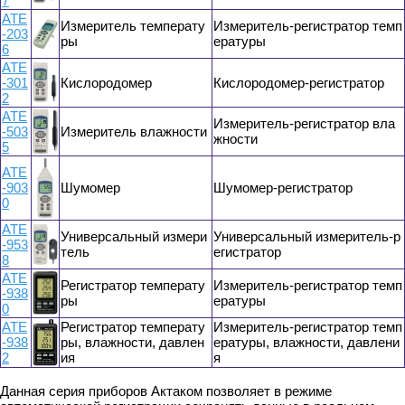
7
АТЕ
Измеритель температу
Измеритель-регистратор темп
-203
ры
ературы
6
АТЕ
-301
Кислородомер
Кислородомер-регистратор
2
АТЕ
Измеритель-регистратор вла
-503
Измеритель влажности
жности
5
АТЕ
-903
Шумомер
Шумомер-регистратор
0
АТЕ
Универсальный измери
Универсальный измеритель-р
-953
тель
егистратор
8
АТЕ
Регистратор температу
Измеритель-регистратор темп
-938
ры
ературы
0
АТЕ
Регистратор температу
Измеритель-регистратор темп
-938
ры, влажности, давлен
ературы, влажности, давлени
2
ия
я
Данная серия приборов Актаком позволяет в режиме