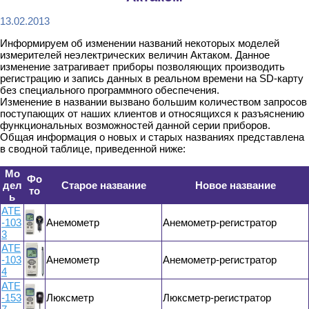
13.02.2013
Информируем об изменении названий некоторых моделей
измерителей неэлектрических величин Актаком. Данное
изменение затрагивает приборы позволяющих производить
регистрацию и запись данных в реальном времени на SD-карту
без специального программного обеспечения.
Изменение в названии вызвано большим количеством запросов
поступающих от наших клиентов и относящихся к разъяснению
функциональных возможностей данной серии приборов.
Общая информация о новых и старых названиях представлена
в сводной таблице, приведенной ниже:
Мо
Фо
дел
Старое название
Новое название
то
ь
АТЕ
-103
Анемометр
Анемометр-регистратор
3
АТЕ
-103
Анемометр
Анемометр-регистратор
4
АТЕ
-153
Люксметр
Люксметр-регистратор