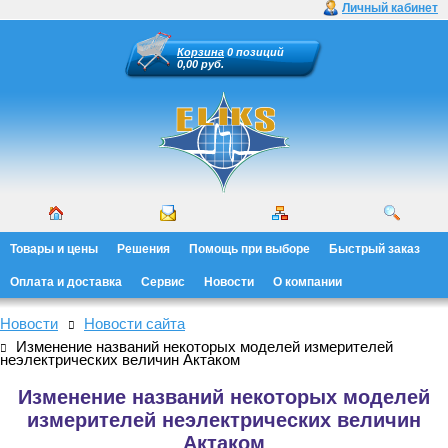
Личный кабинет
Корзина
0 позиций
0,00 руб.
Товары и цены
Решения
Помощь при выборе
Быстрый заказ
Оплата и доставка
Сервис
Новости
О компании
Новости
Новости сайта
Изменение названий некоторых моделей измерителей
неэлектрических величин Актаком
Изменение названий некоторых моделей
измерителей неэлектрических величин
Актаком