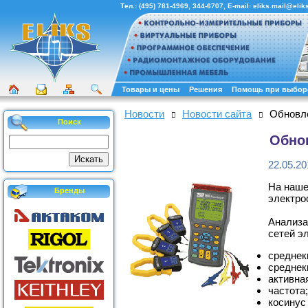
Тел.:
(495) 781-4969
,
344-6707
, E-mail:
eliks.mail@eliks
Товары и цены
Решения
Помощь при выбор
Новости
Новости сайта
Обновле
Поиск
Обнов
22.05.20
На наше
Бренды
электр
Анализа
сетей э
среднек
среднек
активна
частота;
косинус