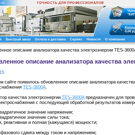
.ru
ТОЧНОСТЬ ДЛЯ ПРОФЕССИОНАЛОВ
Чит
"КИ
Корзи
0,00 р
е
Быстрый заказ
Оплата и доставка
Сервис
Новости
О компании
нное описание анализатора качества электроэнергии TES-3600
ленное описание анализатора качества эле
15
м сайте появилось обновленное описание анализатора качеств
оснабжения
TES-3600A
.
тор качества электроэнергии
TES-3600A
предназначен для пров
лектроснабжения с последующей обработкой результатов изме
вадратичное значение напряжения;
вадратичное значение силы тока;
я, реактивная и полная (кажущаяся) мощности;
 фазового сдвига между током и напряжением;