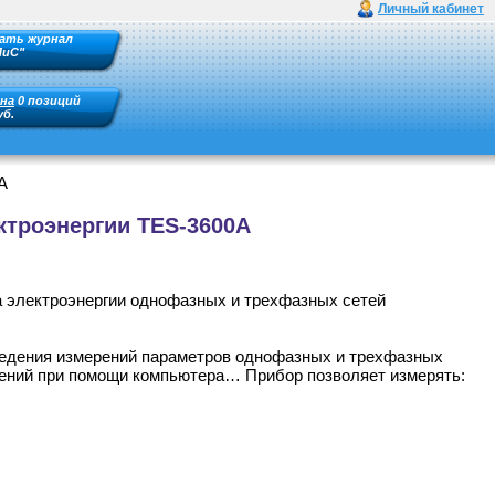
Личный кабинет
ать журнал
ПиС"
на
0 позиций
уб.
A
ктроэнергии TES-3600A
а электроэнергии однофазных и трехфазных сетей
едения измерений параметров однофазных и трехфазных
рений при помощи компьютера… Прибор позволяет измерять: