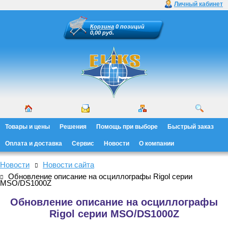
Личный кабинет
Корзина
0 позиций
0,00 руб.
Товары и цены
Решения
Помощь при выборе
Быстрый заказ
Оплата и доставка
Сервис
Новости
О компании
Новости
Новости сайта
Обновление описание на осциллографы Rigol серии
MSO/DS1000Z
Обновление описание на осциллографы
Rigol серии MSO/DS1000Z