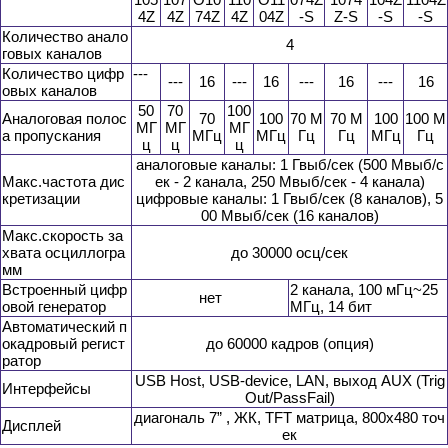
4Z
4Z
74Z
4Z
04Z
-S
Z-S
-S
-S
Количество анало
4
говых каналов
Количество цифр
---
---
16
---
16
---
16
---
16
овых каналов
50
70
100
Аналоговая полос
70
100
70 М
70 М
100
100 М
МГ
МГ
МГ
а пропускания
МГц
МГц
Гц
Гц
МГц
Гц
ц
ц
ц
аналоговые каналы: 1 Гвыб/сек (500 Мвыб/с
Макс.частота дис
ек - 2 канала, 250 Мвыб/сек - 4 канала)
кретизации
цифровые каналы: 1 Гвыб/сек (8 каналов), 5
00 Мвыб/сек (16 каналов)
Макс.скорость за
хвата осциллогра
до 30000 осц/сек
мм
Встроенный цифр
2 канала, 100 мГц~25
нет
овой генератор
МГц, 14 бит
Автоматический п
окадровый регист
до 60000 кадров (опция)
ратор
USB Host, USB-device, LAN, выход AUX (Trig
Интерфейсы
Out/PassFail)
диагональ 7” , ЖК, TFT матрица, 800х480 точ
Дисплей
ек