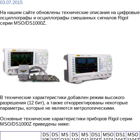
03.07.2015
На нашем сайте обновлены технические описания на цифровые
осциллографы и осциллографы смешанных сигналов Rigol
серии MSO/DS1000Z.
В технические характеристики добавлен режим высокого
разрешения (12 бит), а также откорректированы некоторые
параметры, которые не являются метрологическими.
Основные технические характеристики приборов Rigol серии
MSO/DS1000Z приведены ниже:
DS
DS
MS
DS
MS
DS1
MSO
DS1
MSO
105
107
O10
110
O11
074Z
1074
104Z
1104Z