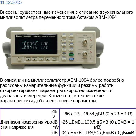
11.12.2015
Внесены существенные изменения в описание двухканального
милливольтметра переменного тока Актаком АВМ-1084.
В описании на милливольтметр АВМ-1084 более подробно
расписаны измерительные функции и режимы работы,
откорректированы параметры скоростей измерения и
диапазоны измерения. Кроме того, в технические
характеристики добавлены новые параметры
dB
-86 дБВ...49,54 дБВ (0 дБВ = 1 В)
V
Диапазон измерения уро
dB
-26 дБмВ...109,5 дБмВ (0 дБмВ = 1
вня напряжения
mV
мВ)
dB
34 дБмкВ...169,54 дБмкВ (0 дБмкВ