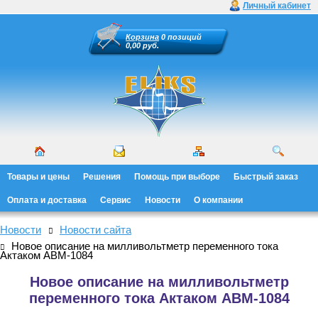
Личный кабинет
Корзина
0 позиций
0,00 руб.
Товары и цены
Решения
Помощь при выборе
Быстрый заказ
Оплата и доставка
Сервис
Новости
О компании
Новости
Новости сайта
Новое описание на милливольтметр переменного тока
Актаком АВМ-1084
Новое описание на милливольтметр
переменного тока Актаком АВМ-1084