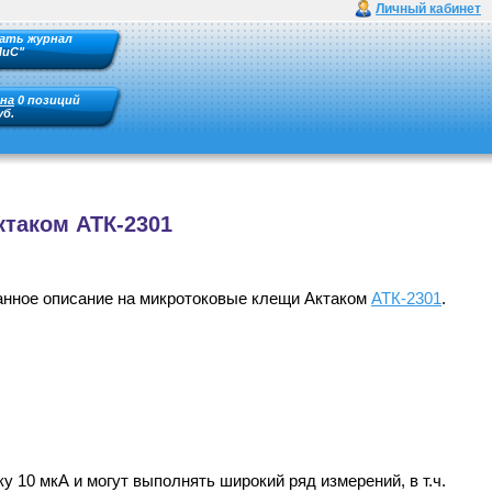
Личный кабинет
ать журнал
ПиС"
на
0 позиций
уб.
ктаком АТК-2301
анное описание на микротоковые клещи Актаком
АТК-2301
.
10 мкА и могут выполнять широкий ряд измерений, в т.ч.