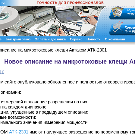
.ru
ТОЧНОСТЬ ДЛЯ ПРОФЕССИОНАЛОВ
Чит
"КИ
Корзи
0,00 р
е
Быстрый заказ
Оплата и доставка
Сервис
Новости
О компании
писание на микротоковые клещи Актаком АТК-2301
Новое описание на микротоковые клещи А
16
м сайте опубликовано обновленное и полностью откорректиров
 описании:
измерений и значение разрешения на них;
 на каждом диапазоне;
ции, упущенные в предыдущем описании;
ые возможности;
симального значения измерения мощности.
АКОМ
АТК-2301
имеют наилучшее разрешение по переменному току 