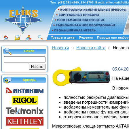
Тел.:
(495) 781-4969
,
344-6707
, E-mail:
eliks.mail@eliks
Товары и цены
Решения
Помощь при выбор
Новости
Новости сайта
Новое о
Поиск
05.04.20
На наше
Бренды
В новом
полностью раскрыты диапазоны 
введены погрешности измерений
добавлены измерительные функ
добавлены новые функциональн
откорректировано значение мак
Микротоковые клещи-ваттметр АКТ