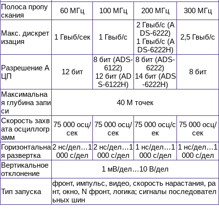
Полоса пропу
60 МГц
100 МГц
200 МГц
300 МГц
скания
2 Гвыб/с (A
Макс. дискрет
DS-6222)
1 Гвыб/сек
1 Гвыб/с
2,5 Гвыб/с
изация
1 Гвыб/с (A
DS-6222Н)
8 бит (ADS-
8 бит (ADS-
Разрешение А
6122)
6222)
12 бит
8 бит
ЦП
12 бит (AD
14 бит (ADS
S-6122H)
-6222Н)
Максимальна
я глубина запи
40 М точек
си
Скорость захв
75 000 осц/
75 000 осц/
75 000 осц/с
75 000 осц/
ата осциллогр
сек
сек
ек
сек
амм
Горизонтальна
2 нс/дел…1
2 нс/дел…1
1 нс/дел…1
1 нс/дел…1
я развертка
000 с/дел
000 с/дел
000 с/дел
000 с/дел
Вертикальное
1 мВ/дел…10 В/дел
отклонение
фронт, импульс, видео, скорость нарастания, ра
Тип запуска
нт, окно, N фронт, логика; сигналы последовател
ьных шин