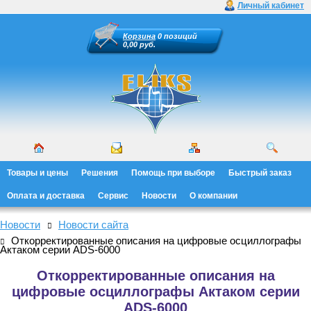
Личный кабинет
Корзина
0 позиций
0,00 руб.
Товары и цены
Решения
Помощь при выборе
Быстрый заказ
Оплата и доставка
Сервис
Новости
О компании
Новости
Новости сайта
Откорректированные описания на цифровые осциллографы
Актаком серии ADS-6000
Откорректированные описания на
цифровые осциллографы Актаком серии
ADS-6000