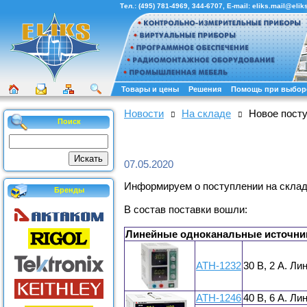
Тел.:
(495) 781-4969
,
344-6707
, E-mail:
eliks.mail@eliks
Товары и цены
Решения
Помощь при выбор
Новости
На складе
Новое посту
Поиск
07.05.2020
Информируем о поступлении на склад
Бренды
В состав поставки вошли:
Линейные одноканальные источни
АТН-1232
30 В, 2 А. Л
АТН-1246
40 В, 6 А. Л