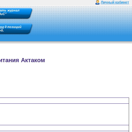
Личный кабинет
ать журнал
ПиС"
на
0 позиций
уб.
итания Актаком