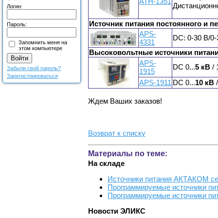
АТН-1351
Дистанционно
Логин:
Источник питания постоянного и п
Пароль:
APS-
DC: 0-30 В/0-
4331
Запомнить меня на
этом компьютере
Высоковольтные источники питани
APS-
DC 0...
5 кВ
/ 
Забыли свой пароль?
1915
Зарегистрироваться
APS-1911
DC 0...
10 кВ
/
Ждем Ваших заказов!
Возврат к списку
Материалы по теме:
На складе
Источники питания АКТАКОМ сер
Программируемые источники пит
Программируемые источники пит
Новости ЭЛИКС