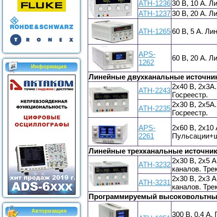
АТН-1236
30 В, 10 А. 
АТН-1237
30 В, 20 А. 
АТН-1265
60 В, 5 А. Л
APS-
60 В, 20 А. 
1262
Информация
Линейные двухканальные источни
2x40 В, 2x3А
АТН-2243
Госреестр.
2x30 В, 2x5А
АТН-2235
Госреестр.
APS-
2x60 В, 2x10
2261
Пульсации+шу
Линейные трехканальные источник
2x30 В, 2x5 
ATH-3232
каналов. Трек
2x30 В, 2x3 
АТН-3231
каналов. Трек
Программируемый высоковольтный
Авторизация
300 В. 0,4 А