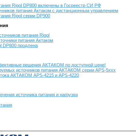
ания Rigol DP800 включены в Госреестр СИ РФ
чников питания Актаком с дистанционным управлением
ания Rigol серии DP900
ения
точников питания Rigol
точники питания Актаком
ol DP800 продлена
фективные решения АКТАКОМ по доступной цене!
руемых источников питания АКТАКОМ серии APS-5ххх
о тока АКТАКОМ APS-4215 и APS-4220
чения источника питания и нагрузки
итания