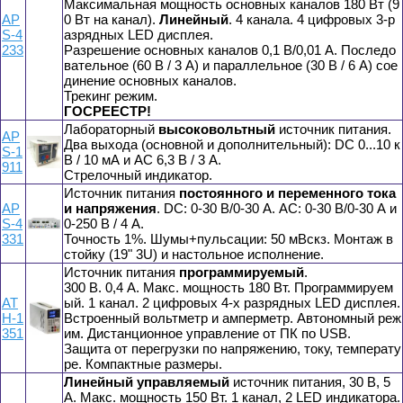
Максимальная мощность основных каналов 180 Вт (9
AP
0 Вт на канал).
Линейный
. 4 канала. 4 цифровых 3-р
S-4
азрядных LED дисплея.
233
Разрешение основных каналов 0,1 В/0,01 А. Последо
вательное (60 В / 3 А) и параллельное (30 В / 6 А) сое
динение основных каналов.
Трекинг режим.
ГОСРЕЕСТР!
Лабораторный
высоковольтный
источник питания.
AP
Два выхода (основной и дополнительный): DC 0...10 к
S-1
В / 10 мА и AC 6,3 В / 3 А.
911
Стрелочный индикатор.
Источник питания
постоянного и переменного тока
AP
и напряжения
. DC: 0-30 В/0-30 А. AC: 0-30 В/0-30 А и
S-4
0-250 В / 4 А.
331
Точность 1%. Шумы+пульсации: 50 мВскз. Монтаж в
стойку (19" 3U) и настольное исполнение.
Источник питания
программируемый
.
300 В. 0,4 А. Макс. мощность 180 Вт. Программируем
АТ
ый. 1 канал. 2 цифровых 4-х разрядных LED дисплея.
Н-1
Встроенный вольтметр и амперметр. Автономный реж
351
им. Дистанционное управление от ПК по USB.
Защита от перегрузки по напряжению, току, температу
ре. Компактные размеры.
Линейный управляемый
источник питания, 30 В, 5
А. Макс. мощность 150 Вт. 1 канал, 2 LED индикатора.