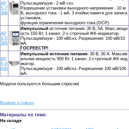
AP
Пульсации/шум - 2 мВ скз.
S-7
Разрешение установки выходного напряжения - 10 м
306
В, выходного тока - 1 мА. 3 ячейки памяти для записи
установок,
функция ограничения выходного тока (ОСР).
Импульсный
источник питания: 30 В, 5А. Макс.мощн
AP
ость 150 Вт. 1 канал. 2-х строчный ЖК-индикатор.
S-5
Пульсации/шум - 100 мВскз. Разрешение: 100 мВ/10
305
мА.
ГОСРЕЕСТР!
Импульсный источник питания
: 30 В, 30 А. Максим
AP
альная мощность 900 Вт. 1 канал. 2-строчный ЖК инд
S-3
икатор.
030
Пульсации/шум - 100 мВскз. Разрешение 100 мВ/100
мА.
Модели пользуются большим спросом!
Возврат к списку
Материалы по теме:
На складе