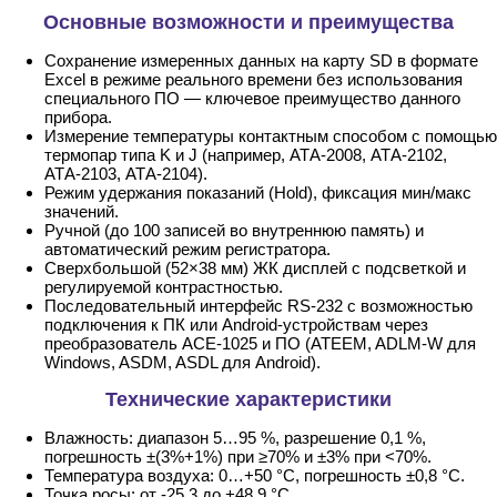
Основные возможности и преимущества
Сохранение измеренных данных на карту SD в формате
Excel в режиме реального времени без использования
специального ПО — ключевое преимущество данного
прибора.
Измерение температуры контактным способом с помощью
термопар типа K и J (например, АТА-2008, АТА-2102,
АТА-2103, АТА-2104).
Режим удержания показаний (Hold), фиксация мин/макс
значений.
Ручной (до 100 записей во внутреннюю память) и
автоматический режим регистратора.
Сверхбольшой (52×38 мм) ЖК дисплей с подсветкой и
регулируемой контрастностью.
Последовательный интерфейс RS-232 с возможностью
подключения к ПК или Android-устройствам через
преобразователь АСЕ-1025 и ПО (ATEEM, ADLM-W для
Windows, ASDM, ASDL для Android).
Технические характеристики
Влажность: диапазон 5…95 %, разрешение 0,1 %,
погрешность ±(3%+1%) при ≥70% и ±3% при <70%.
Температура воздуха: 0…+50 °C, погрешность ±0,8 °C.
Точка росы: от -25,3 до +48,9 °C.