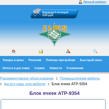
Личный кабинет
Корзина
0 позиций
0,00 руб.
Товары и цены
Решения
Помощь при выборе
Быстрый заказ
Оплата и доставка
Сервис
Новости
О компании
Радиомонтажное оборудование
Промышленная мебель
Аксессуары для мебели
Блок ячеек АТР-9354
Блок ячеек АТР-9354