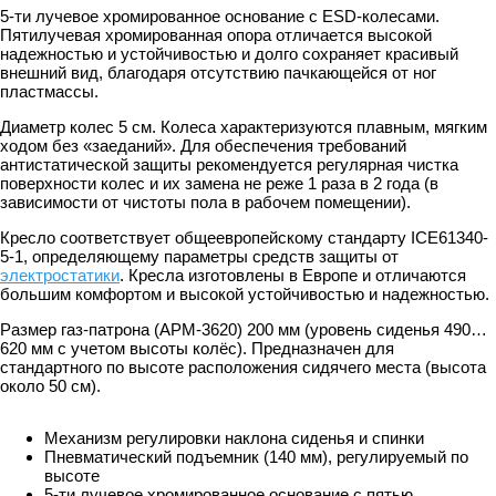
5-ти лучевое хромированное основание с ESD-колесами.
Пятилучевая хромированная опора отличается высокой
надежностью и устойчивостью и долго сохраняет красивый
внешний вид, благодаря отсутствию пачкающейся от ног
пластмассы.
Диаметр колес 5 см. Колеса характеризуются плавным, мягким
ходом без «заеданий». Для обеспечения требований
антистатической защиты рекомендуется регулярная чистка
поверхности колес и их замена не реже 1 раза в 2 года (в
зависимости от чистоты пола в рабочем помещении).
Кресло соответствует общеевропейскому стандарту ICE61340-
5-1, определяющему параметры средств защиты от
электростатики
. Кресла изготовлены в Европе и отличаются
большим комфортом и высокой устойчивостью и надежностью.
Размер газ-патрона (АРМ-3620) 200 мм (уровень сиденья 490…
620 мм с учетом высоты колёс). Предназначен для
стандартного по высоте расположения сидячего места (высота
около 50 см).
Механизм регулировки наклона сиденья и спинки
Пневматический подъемник (140 мм), регулируемый по
высоте
5-ти лучевое хромированное основание с пятью