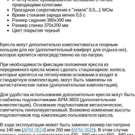
проводящими колесами
Проходное сопротивление к "земле" 0,5...1 МОм
Время стекания заряда менее 0,5 с
Размер сидения 380х390 мм
Размер спинки 370х200 мм
Цвет покрытия черный
Кресла могут дополнительно комплектоваться опорным
кольцом для ног (дополнительный комфорт для отдыха ног),
которое крепится непосредственно на газ-патрон.
При необходимости фиксации положения кресла из
передвижного кресла можно сделать стационарное: колеса,
которые крепятся на пятилучевом основании и входят в
стандартную комплектацию, могут быть заменены на
антистатические лапки (дополнительная комплектация).
Для удобства использования дополнительно кресла могут быть
снабжены подлокотниками АРМ-3603 (дополнительная
комплектация). Основание подлокотников металлическое,
смягчитель пенполиуретановый. Возможно изменение высоты
подлокотников под комплекцию пользователя кресла.
В ходе эксплуатации может быть заменен размер газ-патрона
на 140 мм (
АРМ-3614
) или 260 мм (
АРМ-3626
). В этом случае
уровень сиденья соответственно 430…560 мм или 550…680 мм