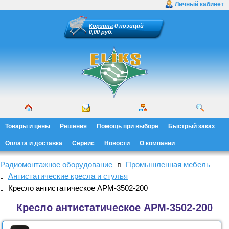
Личный кабинет
Корзина
0 позиций
0,00 руб.
Товары и цены
Решения
Помощь при выборе
Быстрый заказ
Оплата и доставка
Сервис
Новости
О компании
Радиомонтажное оборудование
Промышленная мебель
Антистатические кресла и стулья
Кресло антистатическое АРМ-3502-200
Кресло антистатическое АРМ-3502-200