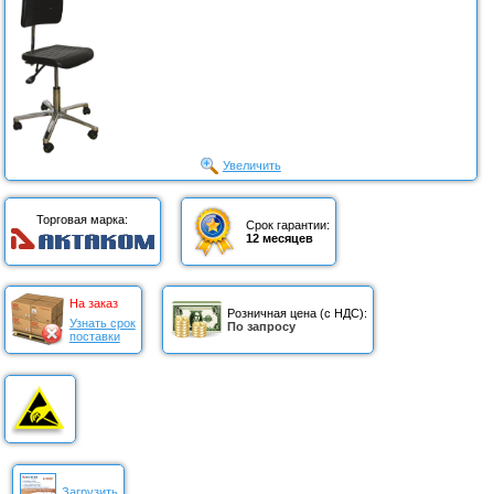
Увеличить
Торговая марка:
Срок гарантии:
12 месяцев
На заказ
Розничная цена (с НДС):
Узнать срок
По запросу
поставки
Загрузить