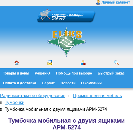
Личный кабинет
Корзина
0 позиций
0,00 руб.
Товары и цены
Решения
Помощь при выборе
Быстрый заказ
Оплата и доставка
Сервис
Новости
О компании
Радиомонтажное оборудование
Промышленная мебель
Тумбочки
Тумбочка мобильная с двумя ящиками АРМ-5274
Тумбочка мобильная с двумя ящиками
АРМ-5274