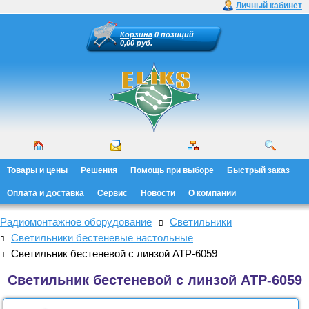
Личный кабинет
Корзина
0 позиций
0,00 руб.
Товары и цены
Решения
Помощь при выборе
Быстрый заказ
Оплата и доставка
Сервис
Новости
О компании
Радиомонтажное оборудование
Светильники
Светильники бестеневые настольные
Светильник бестеневой с линзой АТР-6059
Светильник бестеневой с линзой АТР-6059