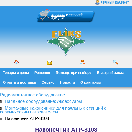
Личный кабинет
Корзина
0 позиций
0,00 руб.
Товары и цены
Решения
Помощь при выборе
Быстрый заказ
Оплата и доставка
Сервис
Новости
О компании
Радиомонтажное оборудование
Паяльное оборудование: Аксессуары
Монтажные наконечники для паяльных станций с
керамическим нагревателем
Наконечник АТР-8108
Наконечник АТР-8108