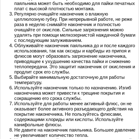
паяльника может быть необходимо для пайки печатных
плат с высокой плотностью монтажа.
Регулярно очищайте наконечник о влажную
целлюлозную губку. При непрерывной работе, не реже
раза в неделю снимайте наконечник и полностью
очищайте от окислов. Сильные загрязнения можно
удалять при помощи мелкозернистой наждачной бумаги
с последующим залуживанием.
Облуживайте наконечник паяльника до и после каждого
использования, так как оксиды и карбиды из припоя и
флюсов могут образовать загрязнение наконечника,
приводящее к ухудшению качества пайки и снижению
теплопередачи. Это защитит наконечник от окисления и
продлит срок его службы.
Выбирайте минимальную достаточную для работы
температуру.
Используйте наконечник только по назначению. Изгиб
наконечника может привести к трещине покрытия и
сокращению его срока службы.
Используйте для работы менее активный флюс, он не
оказывает более активного разъедающего действия на
покрытие наконечника. Не пользуйтесь флюсами,
содержащими хлориды или кислоты. Используйте
канифольные флюсы.
Не давите на наконечник паяльника. Большее давление
не увеличивает количество тепла.