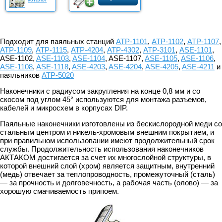
Подходит для паяльных станций
АТР-1101
,
АТР-1102
,
АТР-1107
,
АТР-1109
,
АТР-1115
,
АТР-4204
,
АТР-4302
,
АТР-3101
,
ASE-1101
,
ASE-1102,
ASE-1103
,
ASE-1104
, ASE-1107,
ASE-1105
,
ASE-1106
,
ASE-1108
,
ASE-1118
,
ASE-4203
,
ASE-4204
,
ASE-4205
,
ASE-4211
и
паяльников
АТР-5020
Наконечники с радиусом закругления на конце 0,8 мм и со
скосом под углом 45° используются для монтажа разъемов,
кабелей и микросхем в корпусах DIP.
Паяльные наконечники изготовлены из бескислородной меди со
стальным центром и никель-хромовым внешним покрытием, и
при правильном использовании имеют продолжительный срок
службы. Продолжительность использования наконечников
АКТАКОМ достигается за счет их многослойной структуры, в
которой внешний слой (хром) является защитным, внутренний
(медь) отвечает за теплопроводность, промежуточный (сталь)
— за прочность и долговечность, а рабочая часть (олово) — за
хорошую смачиваемость припоем.